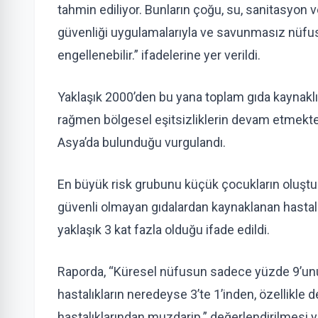
tahmin ediliyor. Bunların çoğu, su, sanitasyon ve
güvenliği uygulamalarıyla ve savunmasız nüfus 
engellenebilir.” ifadelerine yer verildi.
Yaklaşık 2000’den bu yana toplam gıda kaynaklı
rağmen bölgesel eşitsizliklerin devam etmekt
Asya’da bulunduğu vurgulandı.
En büyük risk grubunu küçük çocukların oluşturd
güvenli olmayan gıdalardan kaynaklanan hastalı
yaklaşık 3 kat fazla olduğu ifade edildi.
Raporda, “Küresel nüfusun sadece yüzde 9’unu
hastalıkların neredeyse 3’te 1’inden, özellikle
hastalıklarından muzdarip.” değerlendirilmesi ya