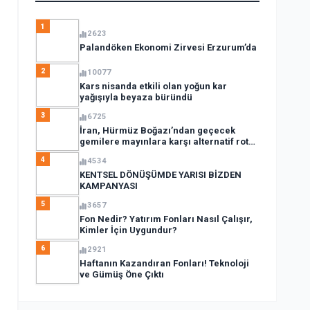
1
2623
Palandöken Ekonomi Zirvesi Erzurum’da
2
10077
Kars nisanda etkili olan yoğun kar
yağışıyla beyaza büründü
3
6725
İran, Hürmüz Boğazı’ndan geçecek
gemilere mayınlara karşı alternatif rota
açıkladı
4
4534
KENTSEL DÖNÜŞÜMDE YARISI BİZDEN
KAMPANYASI
5
3657
Fon Nedir? Yatırım Fonları Nasıl Çalışır,
Kimler İçin Uygundur?
6
2921
Haftanın Kazandıran Fonları! Teknoloji
ve Gümüş Öne Çıktı