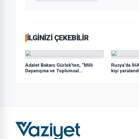
İLGINIZI ÇEKEBILIR
Adalet Bakanı Gürlek’ten, “Milli
Rusya’da İHA
Dayanışma ve Toplumsal
kişi yaraland
Bütünleşmenin Güçlendirilmesi
Kanun Teklifi”ne ilişkin paylaşım: