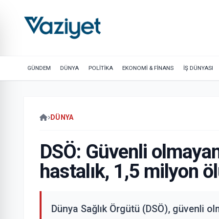
GÜNDEM
DÜNYA
POLİTİKA
EKONOMİ & FİNANS
İŞ DÜNYASI
DÜNYA
DSÖ: Güvenli olmayan 
hastalık, 1,5 milyon ö
Dünya Sağlık Örgütü (DSÖ), güvenli olm