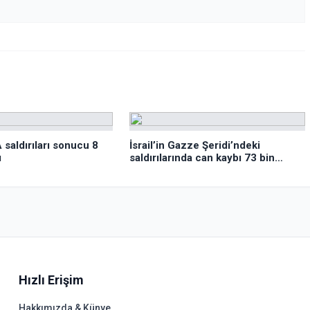
 saldırıları sonucu 8
İsrail’in Gazze Şeridi’ndeki
ı
saldırılarında can kaybı 73 bin
382’ye yükseldi
Hızlı Erişim
Hakkımızda & Künye