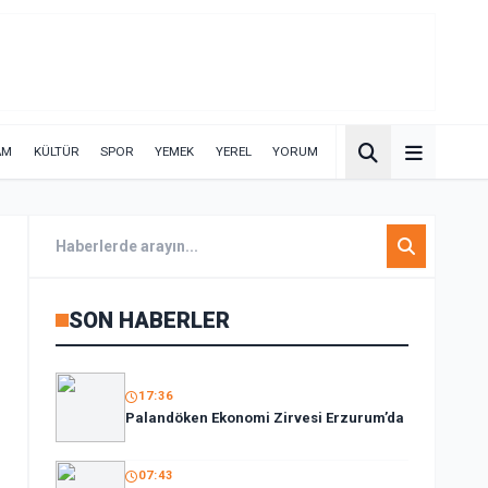
AM
KÜLTÜR
SPOR
YEMEK
YEREL
YORUM
SON HABERLER
17:36
Palandöken Ekonomi Zirvesi Erzurum’da
07:43