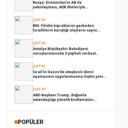
Rusya: Ermenistan’ın AB ile
yakınlaşması, AEB ilkeleriyle
bağdaşmıyor
07:42
BM: Filistin topraklarını gasbeden
İsraillilerin karıştığı olayların sayısı
1380’i aştı
07:42
Antalya Büyükşehir Belediyesi
soruşturmasında 2 şüpheli serbest
bırakıldı
07:41
İsrail’in Gazze’de ateşkesin ikinci
aşamasının uygulanmasına ilişkin yeni
yol haritasını reddettiği bildirildi
07:37
ABD Başkanı Trump, doğumla
vatandaşlığa yönelik kısıtlamaları
genişleten kararnameler imzaladı
POPÜLER