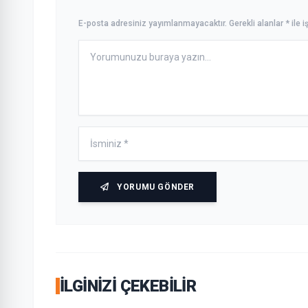
E-posta adresiniz yayımlanmayacaktır. Gerekli alanlar * ile iş
YORUMU GÖNDER
İLGINIZI ÇEKEBILIR