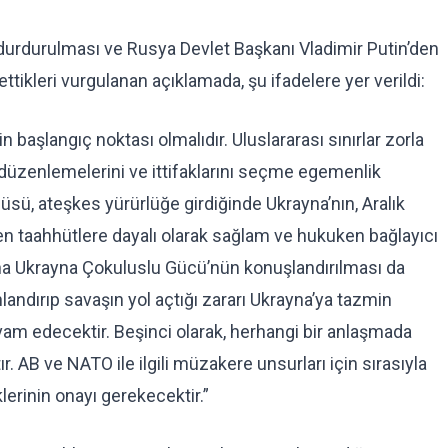
n durdurulması ve Rusya Devlet Başkanı Vladimir Putin’den
ttikleri vurgulanan açıklamada, şu ifadelere yer verildi:
 başlangıç noktası olmalıdır. Uluslararası sınırlar zorla
 düzenlemelerini ve ittifaklarını seçme egemenlik
üsü, ateşkes yürürlüğe girdiğinde Ukrayna’nın, Aralık
len taahhütlere dayalı olarak sağlam ve hukuken bağlayıcı
una Ukrayna Çokuluslu Gücü’nün konuşlandırılması da
landırıp savaşın yol açtığı zararı Ukrayna’ya tazmin
am edecektir. Beşinci olarak, herhangi bir anlaşmada
r. AB ve NATO ile ilgili müzakere unsurları için sırasıyla
lerinin onayı gerekecektir.”