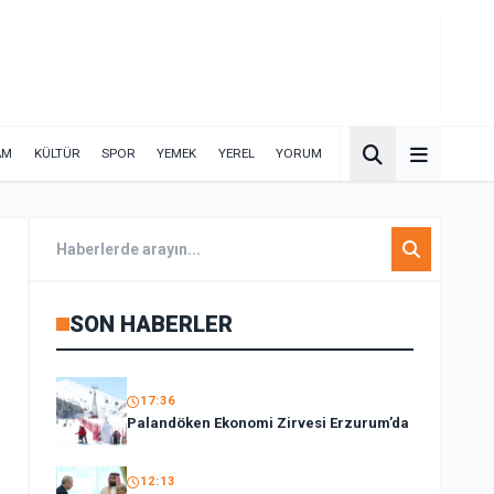
AM
KÜLTÜR
SPOR
YEMEK
YEREL
YORUM
SON HABERLER
17:36
Palandöken Ekonomi Zirvesi Erzurum’da
12:13