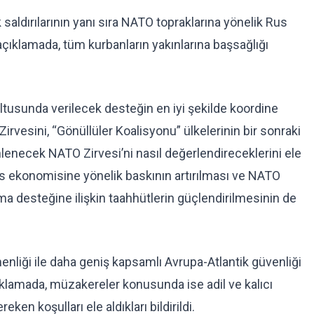
 saldırılarının yanı sıra NATO topraklarına yönelik Rus
n açıklamada, tüm kurbanların yakınlarına başsağlığı
ğrultusunda verilecek desteğin en iyi şekilde koordine
vesini, “Gönüllüler Koalisyonu” ülkelerinin bir sonraki
enecek NATO Zirvesi’ni nasıl değerlendireceklerini ele
Rus ekonomisine yönelik baskının artırılması ve NATO
ma desteğine ilişkin taahhütlerin güçlendirilmesinin de
menliği ile daha geniş kapsamlı Avrupa-Atlantik güvenliği
ıklamada, müzakereler konusunda ise adil ve kalıcı
ken koşulları ele aldıkları bildirildi.