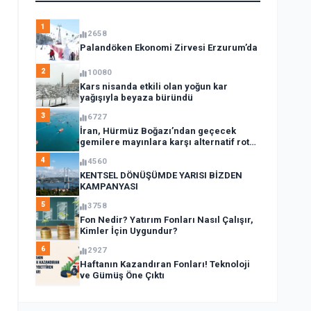
1
2658
Palandöken Ekonomi Zirvesi Erzurum’da
2
10080
Kars nisanda etkili olan yoğun kar
yağışıyla beyaza büründü
3
6727
İran, Hürmüz Boğazı’ndan geçecek
gemilere mayınlara karşı alternatif rota
açıkladı
4
4560
KENTSEL DÖNÜŞÜMDE YARISI BİZDEN
KAMPANYASI
5
3758
Fon Nedir? Yatırım Fonları Nasıl Çalışır,
Kimler İçin Uygundur?
6
2927
Haftanın Kazandıran Fonları! Teknoloji
ve Gümüş Öne Çıktı