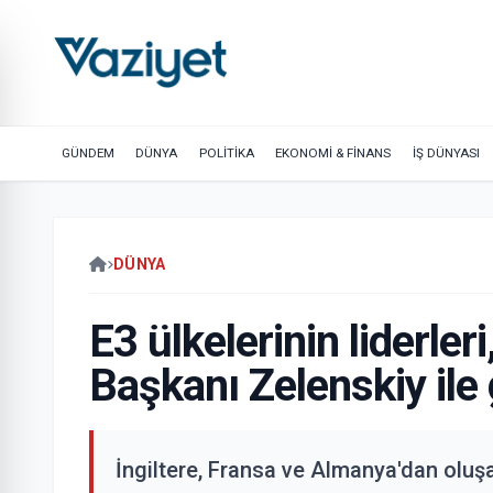
GÜNDEM
DÜNYA
POLİTİKA
EKONOMİ & FİNANS
İŞ DÜNYASI
DÜNYA
E3 ülkelerinin liderle
Başkanı Zelenskiy ile
İngiltere, Fransa ve Almanya'dan oluşan