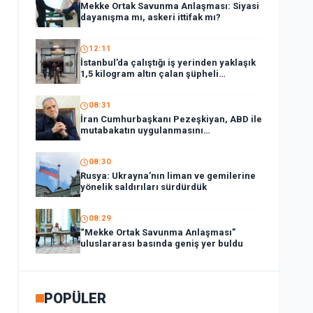
Mekke Ortak Savunma Anlaşması: Siyasi
dayanışma mı, askeri ittifak mı?
12:11
İstanbul’da çalıştığı iş yerinden yaklaşık
1,5 kilogram altın çalan şüpheli
tutuklandı
08:31
İran Cumhurbaşkanı Pezeşkiyan, ABD ile
mutabakatın uygulanmasını
desteklediklerini söyledi:
08:30
Rusya: Ukrayna’nın liman ve gemilerine
yönelik saldırıları sürdürdük
08:29
“Mekke Ortak Savunma Anlaşması”
uluslararası basında geniş yer buldu
POPÜLER