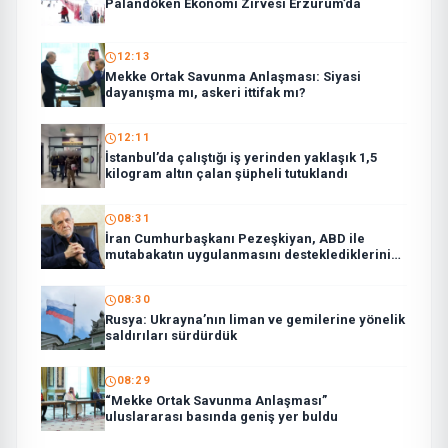
Palandöken Ekonomi Zirvesi Erzurum’da
12:13
Mekke Ortak Savunma Anlaşması: Siyasi
dayanışma mı, askeri ittifak mı?
12:11
İstanbul’da çalıştığı iş yerinden yaklaşık 1,5
kilogram altın çalan şüpheli tutuklandı
08:31
İran Cumhurbaşkanı Pezeşkiyan, ABD ile
mutabakatın uygulanmasını desteklediklerini
söyledi:
08:30
Rusya: Ukrayna’nın liman ve gemilerine yönelik
saldırıları sürdürdük
08:29
“Mekke Ortak Savunma Anlaşması”
uluslararası basında geniş yer buldu