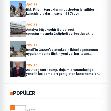
07:42
BM: Filistin topraklarını gasbeden İsraillilerin
karıştığı olayların sayısı 1380’i aştı
07:42
Antalya Büyükşehir Belediyesi
soruşturmasında 2 şüpheli serbest bırakıldı
07:41
İsrail’in Gazze’de ateşkesin ikinci aşamasının
uygulanmasına ilişkin yeni yol haritasını
reddettiği bildirildi
07:37
ABD Başkanı Trump, doğumla vatandaşlığa
yönelik kısıtlamaları genişleten kararnameler
imzaladı
POPÜLER
1
2623