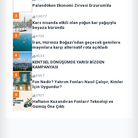
Palandöken Ekonomi Zirvesi Erzurum’da
2
10077
Kars nisanda etkili olan yoğun kar yağışıyla
beyaza büründü
3
6725
İran, Hürmüz Boğazı’ndan geçecek gemilere
mayınlara karşı alternatif rota açıkladı
4
4534
KENTSEL DÖNÜŞÜMDE YARISI BİZDEN
KAMPANYASI
5
3657
Fon Nedir? Yatırım Fonları Nasıl Çalışır, Kimler
İçin Uygundur?
6
2921
Haftanın Kazandıran Fonları! Teknoloji ve
Gümüş Öne Çıktı