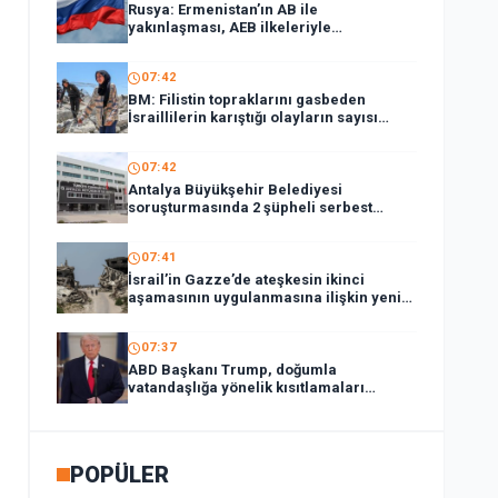
Rusya: Ermenistan’ın AB ile
yakınlaşması, AEB ilkeleriyle
bağdaşmıyor
07:42
BM: Filistin topraklarını gasbeden
İsraillilerin karıştığı olayların sayısı
1380’i aştı
07:42
Antalya Büyükşehir Belediyesi
soruşturmasında 2 şüpheli serbest
bırakıldı
07:41
İsrail’in Gazze’de ateşkesin ikinci
aşamasının uygulanmasına ilişkin yeni
yol haritasını reddettiği bildirildi
07:37
ABD Başkanı Trump, doğumla
vatandaşlığa yönelik kısıtlamaları
genişleten kararnameler imzaladı
POPÜLER