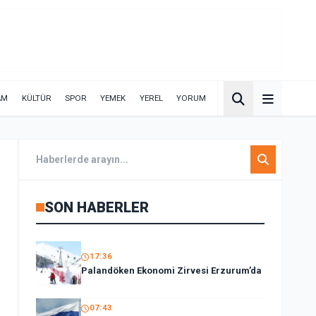
AM
KÜLTÜR
SPOR
YEMEK
YEREL
YORUM
SON HABERLER
17:36
Palandöken Ekonomi Zirvesi Erzurum’da
07:43