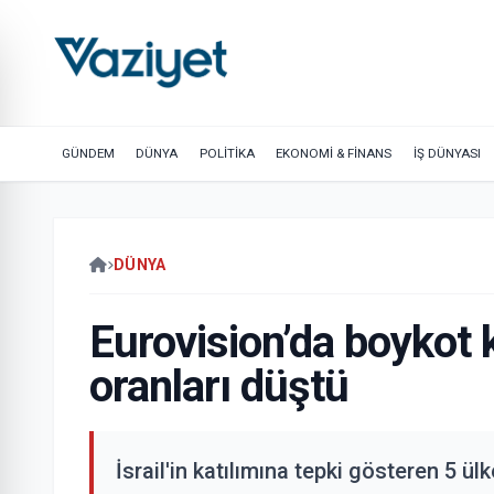
GÜNDEM
DÜNYA
POLİTİKA
EKONOMİ & FİNANS
İŞ DÜNYASI
DÜNYA
Eurovision’da boykot 
oranları düştü
İsrail'in katılımına tepki gösteren 5 ü