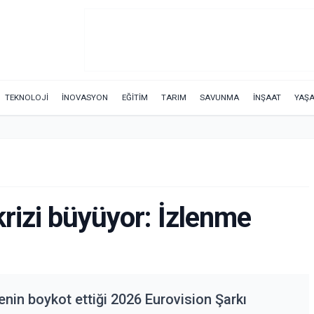
TEKNOLOJİ
İNOVASYON
EĞİTİM
TARIM
SAVUNMA
İNŞAAT
YAŞ
krizi büyüyor: İzlenme
lkenin boykot ettiği 2026 Eurovision Şarkı