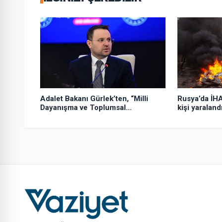
Adalet Bakanı Gürlek’ten, “Milli
Rusya’da İHA
Dayanışma ve Toplumsal
kişi yaraland
Bütünleşmenin Güçlendirilmesi
Kanun Teklifi”ne ilişkin paylaşım: