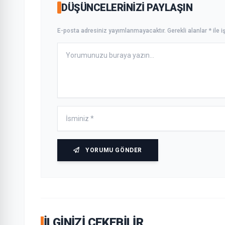
DÜŞÜNCELERINIZI PAYLAŞIN
E-posta adresiniz yayımlanmayacaktır. Gerekli alanlar * ile iş
YORUMU GÖNDER
İLGINIZI ÇEKEBILIR