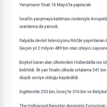
Yarışmanın finali 16 Mayıs’ta yapılacak.
İsrail’in yarışmaya katılması nedeniyle Avrupa’
oranlarına da yansıdı.
İtalya’da devlet televizyonu RAI’de yayımlanan ilk
Geçen yıl 2 milyon 489 bin olan izleyici sayısın
Boykot kararı alan ülkelerden Hollanda’da ise i
belirtildi. İlk yarı finalin ülkede ortalama 541 
düşük seviye olduğu kaydedildi.
İngiltere’de 253 bin, İsveç’te 316 bin ve Belçika’
The Hollywood Reporter dergisinin Eurovision v