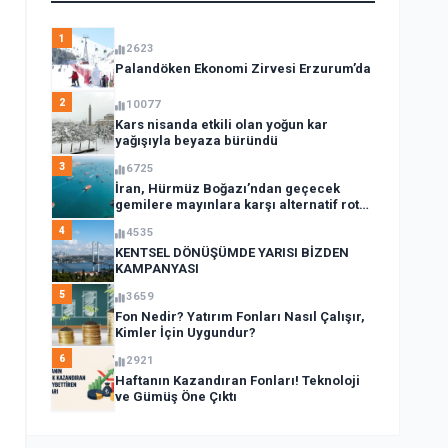
1
2623
Palandöken Ekonomi Zirvesi Erzurum’da
2
10077
Kars nisanda etkili olan yoğun kar
yağışıyla beyaza büründü
3
6725
İran, Hürmüz Boğazı’ndan geçecek
gemilere mayınlara karşı alternatif rota
açıkladı
4
4535
KENTSEL DÖNÜŞÜMDE YARISI BİZDEN
KAMPANYASI
5
3659
Fon Nedir? Yatırım Fonları Nasıl Çalışır,
Kimler İçin Uygundur?
6
2921
Haftanın Kazandıran Fonları! Teknoloji
ve Gümüş Öne Çıktı