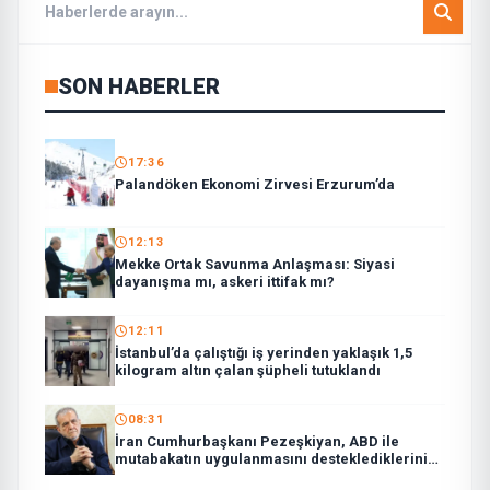
SON HABERLER
17:36
Palandöken Ekonomi Zirvesi Erzurum’da
12:13
Mekke Ortak Savunma Anlaşması: Siyasi
dayanışma mı, askeri ittifak mı?
12:11
İstanbul’da çalıştığı iş yerinden yaklaşık 1,5
kilogram altın çalan şüpheli tutuklandı
08:31
İran Cumhurbaşkanı Pezeşkiyan, ABD ile
mutabakatın uygulanmasını desteklediklerini
söyledi: