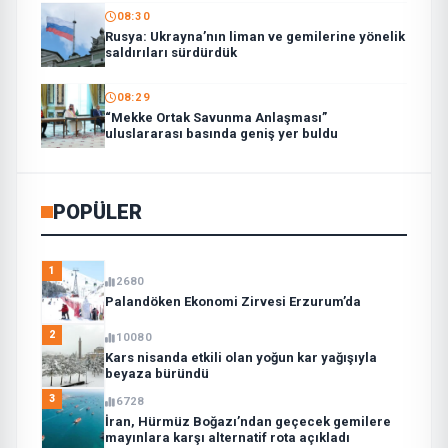
08:30
Rusya: Ukrayna’nın liman ve gemilerine yönelik
saldırıları sürdürdük
08:29
“Mekke Ortak Savunma Anlaşması”
uluslararası basında geniş yer buldu
POPÜLER
1
2680
Palandöken Ekonomi Zirvesi Erzurum’da
2
10080
Kars nisanda etkili olan yoğun kar yağışıyla
beyaza büründü
3
6728
İran, Hürmüz Boğazı’ndan geçecek gemilere
mayınlara karşı alternatif rota açıkladı