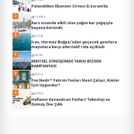
2750
Palandöken Ekonomi Zirvesi Erzurum’da
2
10084
Kars nisanda etkili olan yoğun kar yağışıyla
beyaza büründü
3
6728
İran, Hürmüz Boğazı’ndan geçecek gemilere
mayınlara karşı alternatif rota açıkladı
4
4595
KENTSEL DÖNÜŞÜMDE YARISI BİZDEN
KAMPANYASI
5
4014
Fon Nedir? Yatırım Fonları Nasıl Çalışır, Kimler
İçin Uygundur?
6
2930
Haftanın Kazandıran Fonları! Teknoloji ve
Gümüş Öne Çıktı