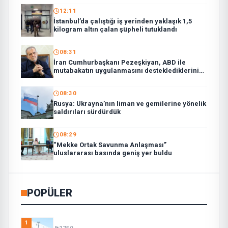
12:11
İstanbul’da çalıştığı iş yerinden yaklaşık 1,5
kilogram altın çalan şüpheli tutuklandı
08:31
İran Cumhurbaşkanı Pezeşkiyan, ABD ile
mutabakatın uygulanmasını desteklediklerini
söyledi:
08:30
Rusya: Ukrayna’nın liman ve gemilerine yönelik
saldırıları sürdürdük
08:29
“Mekke Ortak Savunma Anlaşması”
uluslararası basında geniş yer buldu
POPÜLER
1