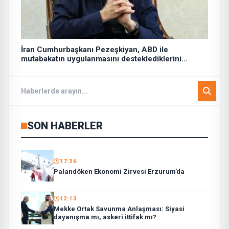
İran Cumhurbaşkanı Pezeşkiyan, ABD ile
mutabakatın uygulanmasını desteklediklerini
söyledi:
SON HABERLER
17:36
Palandöken Ekonomi Zirvesi Erzurum’da
12:13
Mekke Ortak Savunma Anlaşması: Siyasi
dayanışma mı, askeri ittifak mı?