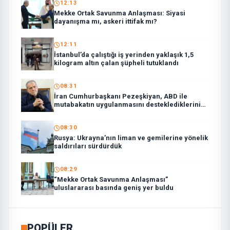
12:13
Mekke Ortak Savunma Anlaşması: Siyasi
dayanışma mı, askeri ittifak mı?
12:11
İstanbul’da çalıştığı iş yerinden yaklaşık 1,5
kilogram altın çalan şüpheli tutuklandı
08:31
İran Cumhurbaşkanı Pezeşkiyan, ABD ile
mutabakatın uygulanmasını desteklediklerini
söyledi:
08:30
Rusya: Ukrayna’nın liman ve gemilerine yönelik
saldırıları sürdürdük
08:29
“Mekke Ortak Savunma Anlaşması”
uluslararası basında geniş yer buldu
POPÜLER