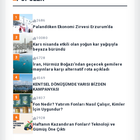
1
2686
Palandöken Ekonomi Zirvesi Erzurum’da
2
10080
Kars nisanda etkili olan yoğun kar yağışıyla
beyaza büründü
3
6728
İran, Hürmüz Boğazı’ndan geçecek gemilere
mayınlara karşı alternatif rota açıkladı
4
4569
KENTSEL DÖNÜŞÜMDE YARISI BİZDEN
KAMPANYASI
5
3837
Fon Nedir? Yatırım Fonları Nasıl Çalışır, Kimler
İçin Uygundur?
6
2928
Haftanın Kazandıran Fonları! Teknoloji ve
Gümüş Öne Çıktı