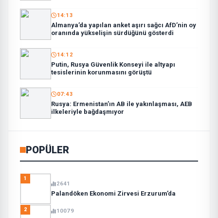
14:13
Almanya’da yapılan anket aşırı sağcı AfD’nin oy
oranında yükselişin sürdüğünü gösterdi
14:12
Putin, Rusya Güvenlik Konseyi ile altyapı
tesislerinin korunmasını görüştü
07:43
Rusya: Ermenistan’ın AB ile yakınlaşması, AEB
ilkeleriyle bağdaşmıyor
POPÜLER
1
2641
Palandöken Ekonomi Zirvesi Erzurum’da
2
10079