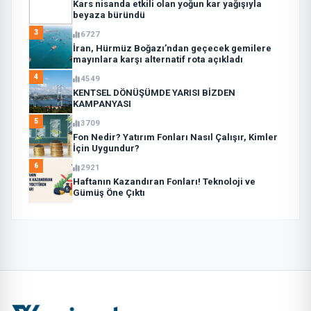
Kars nisanda etkili olan yoğun kar yağışıyla
beyaza büründü
3
6727
İran, Hürmüz Boğazı’ndan geçecek gemilere
mayınlara karşı alternatif rota açıkladı
4
4549
KENTSEL DÖNÜŞÜMDE YARISI BİZDEN
KAMPANYASI
5
3709
Fon Nedir? Yatırım Fonları Nasıl Çalışır, Kimler
İçin Uygundur?
6
2921
Haftanın Kazandıran Fonları! Teknoloji ve
Gümüş Öne Çıktı