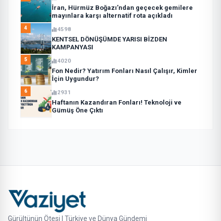
İran, Hürmüz Boğazı’ndan geçecek gemilere
mayınlara karşı alternatif rota açıkladı
4
4598
KENTSEL DÖNÜŞÜMDE YARISI BİZDEN
KAMPANYASI
5
4020
Fon Nedir? Yatırım Fonları Nasıl Çalışır, Kimler
İçin Uygundur?
6
2931
Haftanın Kazandıran Fonları! Teknoloji ve
Gümüş Öne Çıktı
Gürültünün Ötesi | Türkiye ve Dünya Gündemi