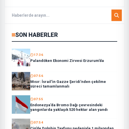
SON HABERLER
17:36
Palandöken Ekonomi Zirvesi Erzurum’da
07:56
Mısır: İsrail’in Gazze Şeridi’nden çekilme
süreci tamamlanmalı
07:55
Endonezya’da Bromo Dağı çevresindeki
yangınlarda yaklaşık 520 hektar alan yandı
07:54
Çin’de Dolphin Tayfunu nedeniyle 1 milyondan