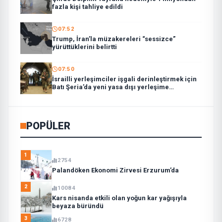
fazla kişi tahliye edildi
07:52
Trump, İran’la müzakereleri “sessizce”
yürüttüklerini belirtti
07:50
İsrailli yerleşimciler işgali derinleştirmek için
Batı Şeria’da yeni yasa dışı yerleşime
taşınmaya başladı
POPÜLER
1
2754
Palandöken Ekonomi Zirvesi Erzurum’da
2
10084
Kars nisanda etkili olan yoğun kar yağışıyla
beyaza büründü
3
6728