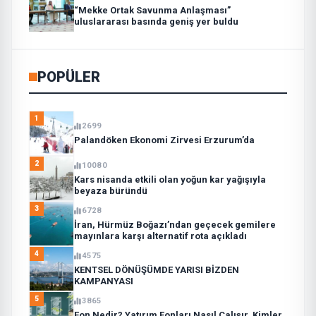
“Mekke Ortak Savunma Anlaşması”
uluslararası basında geniş yer buldu
POPÜLER
1
2699
Palandöken Ekonomi Zirvesi Erzurum’da
2
10080
Kars nisanda etkili olan yoğun kar yağışıyla
beyaza büründü
3
6728
İran, Hürmüz Boğazı’ndan geçecek gemilere
mayınlara karşı alternatif rota açıkladı
4
4575
KENTSEL DÖNÜŞÜMDE YARISI BİZDEN
KAMPANYASI
5
3865
Fon Nedir? Yatırım Fonları Nasıl Çalışır, Kimler