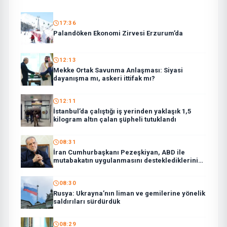
17:36
Palandöken Ekonomi Zirvesi Erzurum’da
12:13
Mekke Ortak Savunma Anlaşması: Siyasi
dayanışma mı, askeri ittifak mı?
12:11
İstanbul’da çalıştığı iş yerinden yaklaşık 1,5
kilogram altın çalan şüpheli tutuklandı
08:31
İran Cumhurbaşkanı Pezeşkiyan, ABD ile
mutabakatın uygulanmasını desteklediklerini
söyledi:
08:30
Rusya: Ukrayna’nın liman ve gemilerine yönelik
saldırıları sürdürdük
08:29