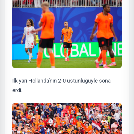
İlk yarı Hollanda’nın 2-0 üstünlüğüyle sona
erdi.