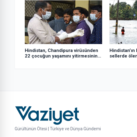
Hindistan, Chandipura virüsünden
Hindistan’ın 
22 çocuğun yaşamını yitirmesinin
sellerde ölen
ardından ulusal müdahale ekibi
yükseldi
görevlendirdi
Gürültünün Ötesi | Türkiye ve Dünya Gündemi