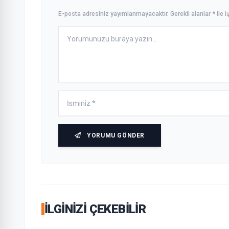
E-posta adresiniz yayımlanmayacaktır. Gerekli alanlar * ile iş
YORUMU GÖNDER
İLGINIZI ÇEKEBILIR