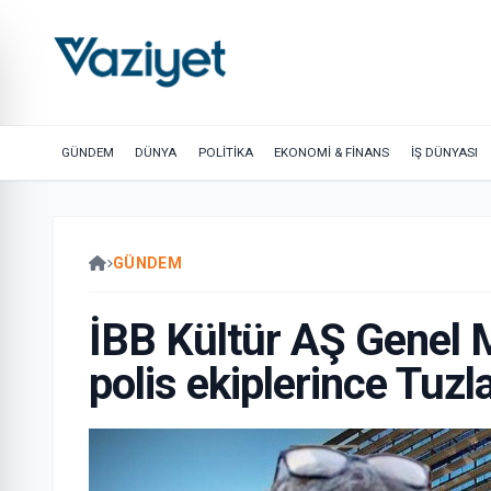
GÜNDEM
DÜNYA
POLİTİKA
EKONOMİ & FİNANS
İŞ DÜNYASI
GÜNDEM
İBB Kültür AŞ Genel 
polis ekiplerince Tuzl