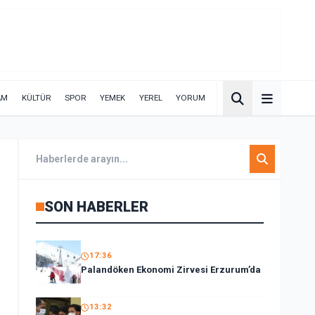
AM
KÜLTÜR
SPOR
YEMEK
YEREL
YORUM
SON HABERLER
17:36
Palandöken Ekonomi Zirvesi Erzurum’da
13:32