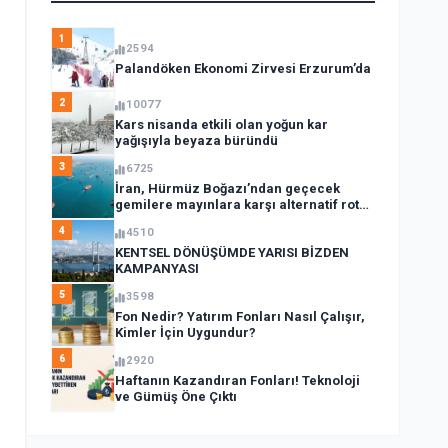
1
2594
Palandöken Ekonomi Zirvesi Erzurum’da
2
10077
Kars nisanda etkili olan yoğun kar
yağışıyla beyaza büründü
3
6725
İran, Hürmüz Boğazı’ndan geçecek
gemilere mayınlara karşı alternatif rota
açıkladı
4
4510
KENTSEL DÖNÜŞÜMDE YARISI BİZDEN
KAMPANYASI
5
3598
Fon Nedir? Yatırım Fonları Nasıl Çalışır,
Kimler İçin Uygundur?
6
2920
Haftanın Kazandıran Fonları! Teknoloji
ve Gümüş Öne Çıktı