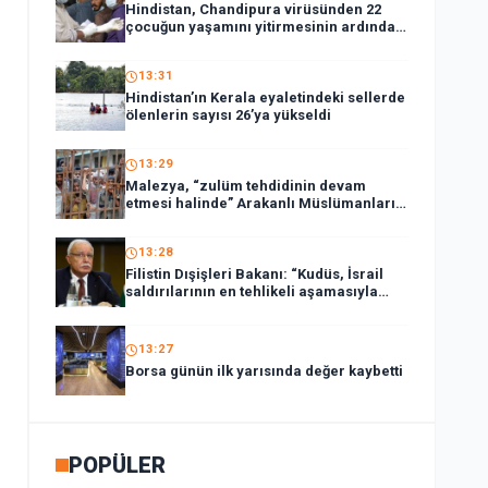
Hindistan, Chandipura virüsünden 22
çocuğun yaşamını yitirmesinin ardından
ulusal müdahale ekibi görevlendirdi
13:31
Hindistan’ın Kerala eyaletindeki sellerde
ölenlerin sayısı 26’ya yükseldi
13:29
Malezya, “zulüm tehdidinin devam
etmesi halinde” Arakanlı Müslümanları
geri göndermeyecek
13:28
Filistin Dışişleri Bakanı: “Kudüs, İsrail
saldırılarının en tehlikeli aşamasıyla
karşı karşıya”
13:27
Borsa günün ilk yarısında değer kaybetti
POPÜLER