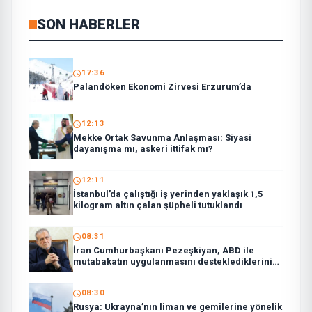
SON HABERLER
17:36
Palandöken Ekonomi Zirvesi Erzurum’da
12:13
Mekke Ortak Savunma Anlaşması: Siyasi
dayanışma mı, askeri ittifak mı?
12:11
İstanbul’da çalıştığı iş yerinden yaklaşık 1,5
kilogram altın çalan şüpheli tutuklandı
08:31
İran Cumhurbaşkanı Pezeşkiyan, ABD ile
mutabakatın uygulanmasını desteklediklerini
söyledi:
08:30
Rusya: Ukrayna’nın liman ve gemilerine yönelik