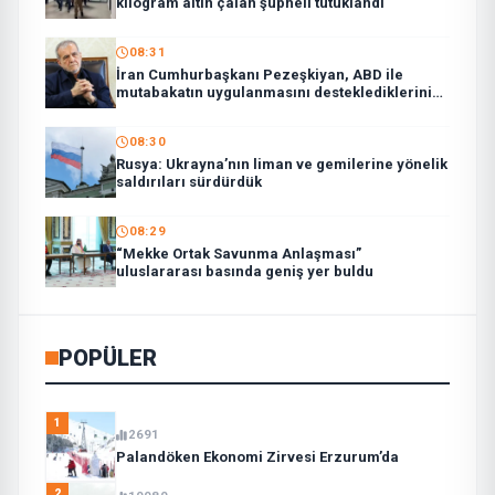
kilogram altın çalan şüpheli tutuklandı
08:31
İran Cumhurbaşkanı Pezeşkiyan, ABD ile
mutabakatın uygulanmasını desteklediklerini
söyledi:
08:30
Rusya: Ukrayna’nın liman ve gemilerine yönelik
saldırıları sürdürdük
08:29
“Mekke Ortak Savunma Anlaşması”
uluslararası basında geniş yer buldu
POPÜLER
1
2691
Palandöken Ekonomi Zirvesi Erzurum’da
2