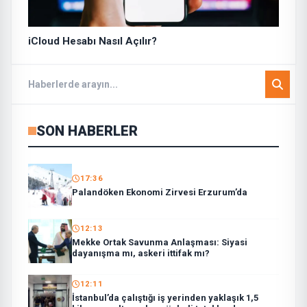
iCloud Hesabı Nasıl Açılır?
SON HABERLER
17:36
Palandöken Ekonomi Zirvesi Erzurum’da
12:13
Mekke Ortak Savunma Anlaşması: Siyasi
dayanışma mı, askeri ittifak mı?
12:11
İstanbul’da çalıştığı iş yerinden yaklaşık 1,5