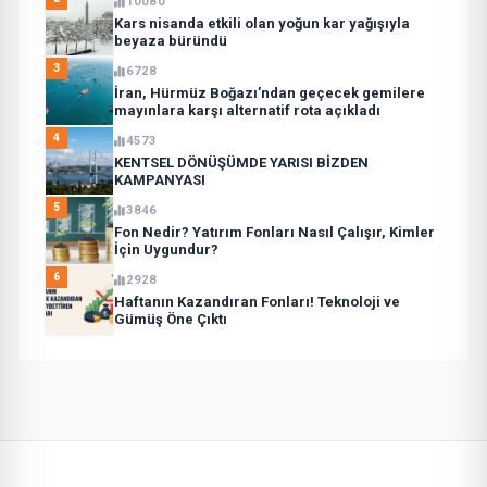
10080
Kars nisanda etkili olan yoğun kar yağışıyla
beyaza büründü
3
6728
İran, Hürmüz Boğazı’ndan geçecek gemilere
mayınlara karşı alternatif rota açıkladı
4
4573
KENTSEL DÖNÜŞÜMDE YARISI BİZDEN
KAMPANYASI
5
3846
Fon Nedir? Yatırım Fonları Nasıl Çalışır, Kimler
İçin Uygundur?
6
2928
Haftanın Kazandıran Fonları! Teknoloji ve
Gümüş Öne Çıktı