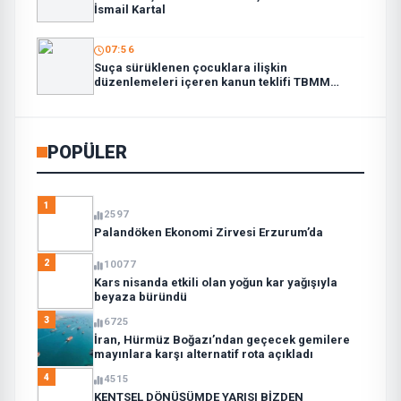
İsmail Kartal
07:56
Suça sürüklenen çocuklara ilişkin
düzenlemeleri içeren kanun teklifi TBMM
Genel Kurulunda
POPÜLER
1
2597
Palandöken Ekonomi Zirvesi Erzurum’da
2
10077
Kars nisanda etkili olan yoğun kar yağışıyla
beyaza büründü
3
6725
İran, Hürmüz Boğazı’ndan geçecek gemilere
mayınlara karşı alternatif rota açıkladı
4
4515
KENTSEL DÖNÜŞÜMDE YARISI BİZDEN