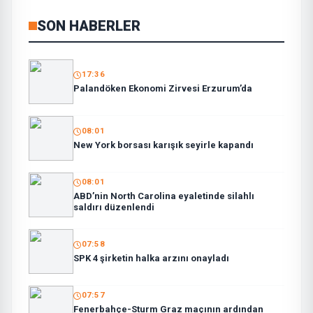
SON HABERLER
17:36
Palandöken Ekonomi Zirvesi Erzurum’da
08:01
New York borsası karışık seyirle kapandı
08:01
ABD’nin North Carolina eyaletinde silahlı
saldırı düzenlendi
07:58
SPK 4 şirketin halka arzını onayladı
07:57
Fenerbahçe-Sturm Graz maçının ardından