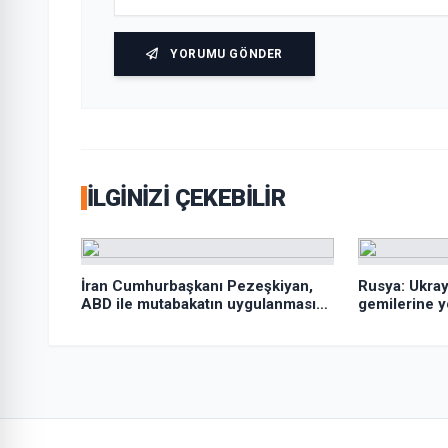
YORUMU GÖNDER
İLGINIZI ÇEKEBILIR
İran Cumhurbaşkanı Pezeşkiyan,
Rusya: Ukray
ABD ile mutabakatın uygulanmasını
gemilerine yö
desteklediklerini söyledi:
sürdürdük