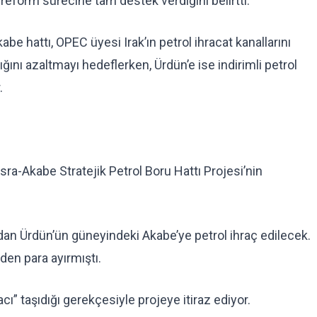
eform sürecine tam destek verdiğini belirtti.
be hattı, OPEC üyesi Irak’ın petrol ihracat kanallarını
ığını azaltmayı hedeflerken, Ürdün’e ise indirimli petrol
.
sra-Akabe Stratejik Petrol Boru Hattı Projesi’nin
dan Ürdün’ün güneyindeki Akabe’ye petrol ihraç edilecek.
den para ayırmıştı.
acı” taşıdığı gerekçesiyle projeye itiraz ediyor.