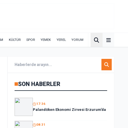
AM
KÜLTÜR
SPOR
YEMEK
YEREL
YORUM
SON HABERLER
17:36
Palandöken Ekonomi Zirvesi Erzurum’da
08:31