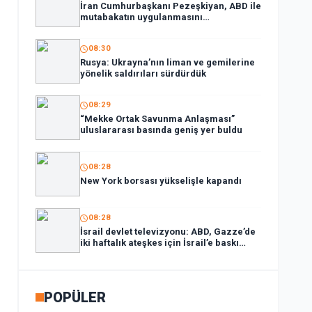
İran Cumhurbaşkanı Pezeşkiyan, ABD ile
mutabakatın uygulanmasını
desteklediklerini söyledi:
08:30
Rusya: Ukrayna’nın liman ve gemilerine
yönelik saldırıları sürdürdük
08:29
“Mekke Ortak Savunma Anlaşması”
uluslararası basında geniş yer buldu
08:28
New York borsası yükselişle kapandı
08:28
İsrail devlet televizyonu: ABD, Gazze’de
iki haftalık ateşkes için İsrail’e baskı
yapıyor
POPÜLER