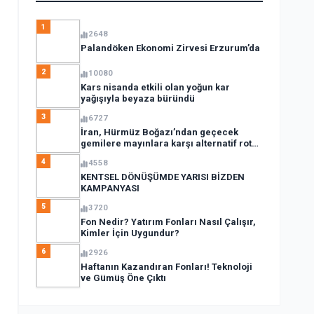
1
2648
Palandöken Ekonomi Zirvesi Erzurum’da
2
10080
Kars nisanda etkili olan yoğun kar
yağışıyla beyaza büründü
3
6727
İran, Hürmüz Boğazı’ndan geçecek
gemilere mayınlara karşı alternatif rota
açıkladı
4
4558
KENTSEL DÖNÜŞÜMDE YARISI BİZDEN
KAMPANYASI
5
3720
Fon Nedir? Yatırım Fonları Nasıl Çalışır,
Kimler İçin Uygundur?
6
2926
Haftanın Kazandıran Fonları! Teknoloji
ve Gümüş Öne Çıktı