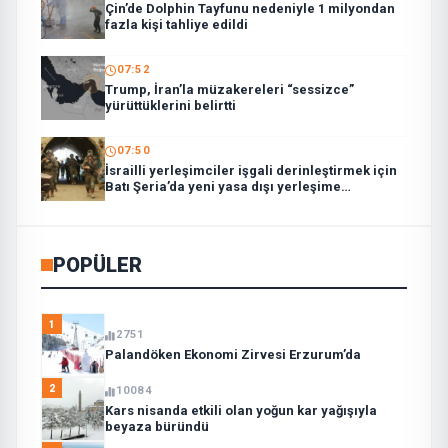
Çin’de Dolphin Tayfunu nedeniyle 1 milyondan
fazla kişi tahliye edildi
07:52
Trump, İran’la müzakereleri “sessizce”
yürüttüklerini belirtti
07:50
İsrailli yerleşimciler işgali derinleştirmek için
Batı Şeria’da yeni yasa dışı yerleşime
taşınmaya başladı
POPÜLER
1
2751
Palandöken Ekonomi Zirvesi Erzurum’da
2
10084
Kars nisanda etkili olan yoğun kar yağışıyla
beyaza büründü