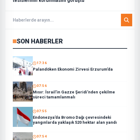
tesislerinin korunmasını görüştü
SON HABERLER
17:36
Palandöken Ekonomi Zirvesi Erzurum’da
07:56
Mısır: İsrail’in Gazze Şeridi’nden çekilme
süreci tamamlanmalı
07:55
Endonezya’da Bromo Dağı çevresindeki
yangınlarda yaklaşık 520 hektar alan yandı
07:54