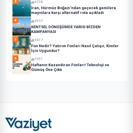
3
6728
İran, Hürmüz Boğazı’ndan geçecek gemilere
mayınlara karşı alternatif rota açıkladı
4
4597
KENTSEL DÖNÜŞÜMDE YARISI BİZDEN
KAMPANYASI
5
4017
Fon Nedir? Yatırım Fonları Nasıl Çalışır, Kimler
İçin Uygundur?
6
2931
Haftanın Kazandıran Fonları! Teknoloji ve
Gümüş Öne Çıktı