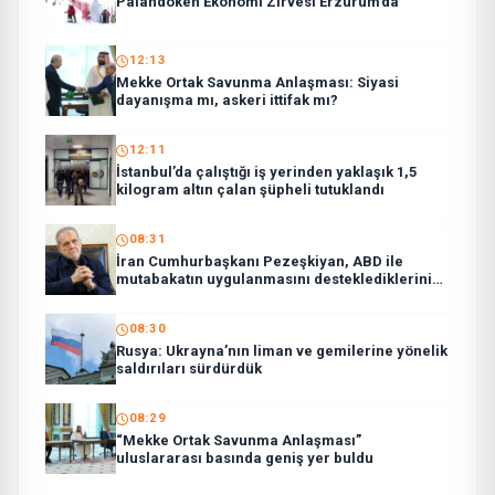
Palandöken Ekonomi Zirvesi Erzurum’da
12:13
Mekke Ortak Savunma Anlaşması: Siyasi
dayanışma mı, askeri ittifak mı?
12:11
İstanbul’da çalıştığı iş yerinden yaklaşık 1,5
kilogram altın çalan şüpheli tutuklandı
08:31
İran Cumhurbaşkanı Pezeşkiyan, ABD ile
mutabakatın uygulanmasını desteklediklerini
söyledi:
08:30
Rusya: Ukrayna’nın liman ve gemilerine yönelik
saldırıları sürdürdük
08:29
“Mekke Ortak Savunma Anlaşması”
uluslararası basında geniş yer buldu