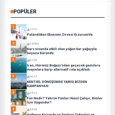
POPÜLER
1
2715
Palandöken Ekonomi Zirvesi Erzurum’da
2
10080
Kars nisanda etkili olan yoğun kar yağışıyla
beyaza büründü
3
6728
İran, Hürmüz Boğazı’ndan geçecek gemilere
mayınlara karşı alternatif rota açıkladı
4
4577
KENTSEL DÖNÜŞÜMDE YARISI BİZDEN
KAMPANYASI
5
3914
Fon Nedir? Yatırım Fonları Nasıl Çalışır, Kimler
İçin Uygundur?
6
2928
Haftanın Kazandıran Fonları! Teknoloji ve