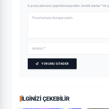
E-posta adresiniz yayımlanmayacaktır. Gerekli alanlar * ile iş
YORUMU GÖNDER
İLGINIZI ÇEKEBILIR