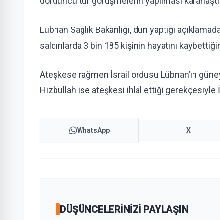
dördüncü tur görüşmelerin yapılması kararlaştır
Lübnan Sağlık Bakanlığı, dün yaptığı açıklamada,
saldırılarda 3 bin 185 kişinin hayatını kaybettiğin
Ateşkese rağmen İsrail ordusu Lübnan’ın güneyin
Hizbullah ise ateşkesi ihlal ettiği gerekçesiyle İs
WhatsApp
X
DÜŞÜNCELERINIZI PAYLAŞIN