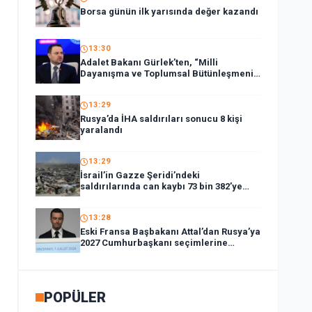
Borsa günün ilk yarısında değer kazandı
13:30
Adalet Bakanı Gürlek’ten, “Milli
Dayanışma ve Toplumsal Bütünleşmenin
Güçlendirilmesi Kanun Teklifi”ne ilişkin
paylaşım:
13:29
Rusya’da İHA saldırıları sonucu 8 kişi
yaralandı
13:29
İsrail’in Gazze Şeridi’ndeki
saldırılarında can kaybı 73 bin 382’ye
yükseldi
13:28
Eski Fransa Başbakanı Attal’dan Rusya’ya
2027 Cumhurbaşkanı seçimlerine
müdahale suçlaması:
POPÜLER