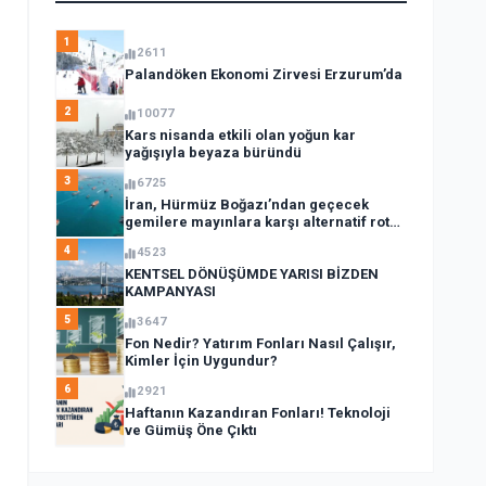
1
2611
Palandöken Ekonomi Zirvesi Erzurum’da
2
10077
Kars nisanda etkili olan yoğun kar
yağışıyla beyaza büründü
3
6725
İran, Hürmüz Boğazı’ndan geçecek
gemilere mayınlara karşı alternatif rota
açıkladı
4
4523
KENTSEL DÖNÜŞÜMDE YARISI BİZDEN
KAMPANYASI
5
3647
Fon Nedir? Yatırım Fonları Nasıl Çalışır,
Kimler İçin Uygundur?
6
2921
Haftanın Kazandıran Fonları! Teknoloji
ve Gümüş Öne Çıktı