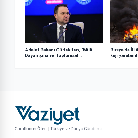
Adalet Bakanı Gürlek’ten, “Milli
Rusya’da İHA
Dayanışma ve Toplumsal
kişi yaraland
Bütünleşmenin Güçlendirilmesi
Kanun Teklifi”ne ilişkin paylaşım:
Gürültünün Ötesi | Türkiye ve Dünya Gündemi