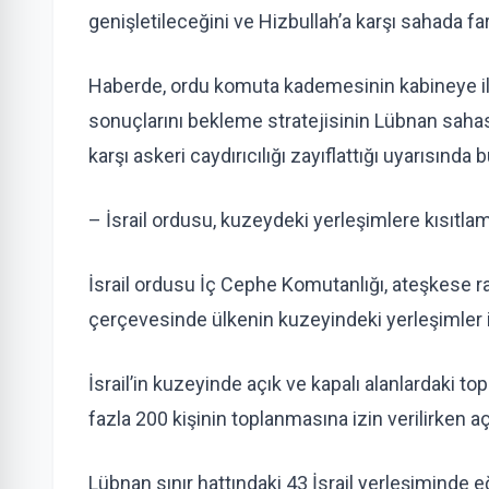
genişletileceğini ve Hizbullah’a karşı sahada fa
Haberde, ordu komuta kademesinin kabineye ilet
sonuçlarını bekleme stratejisinin Lübnan sahasın
karşı askeri caydırıcılığı zayıflattığı uyarısında 
– İsrail ordusu, kuzeydeki yerleşimlere kısıtlam
İsrail ordusu İç Cephe Komutanlığı, ateşkese rağ
çerçevesinde ülkenin kuzeyindeki yerleşimler iç
İsrail’in kuzeyinde açık ve kapalı alanlardaki topl
fazla 200 kişinin toplanmasına izin verilirken açık
Lübnan sınır hattındaki 43 İsrail yerleşiminde eğ