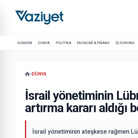
GÜNDEM
DÜNYA
POLİTİKA
EKONOMİ & FİNANS
İŞ DÜNYASI
DÜNYA
İsrail yönetiminin Lübn
artırma kararı aldığı be
İsrail yönetiminin ateşkese rağmen Lü