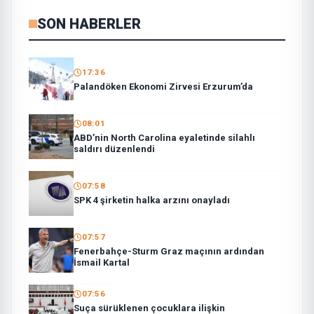
SON HABERLER
17:36
Palandöken Ekonomi Zirvesi Erzurum’da
08:01
ABD’nin North Carolina eyaletinde silahlı
saldırı düzenlendi
07:58
SPK 4 şirketin halka arzını onayladı
07:57
Fenerbahçe-Sturm Graz maçının ardından
İsmail Kartal
07:56
Suça sürüklenen çocuklara ilişkin