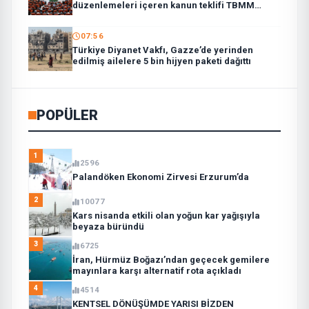
düzenlemeleri içeren kanun teklifi TBMM
Genel Kurulunda
07:56
Türkiye Diyanet Vakfı, Gazze’de yerinden
edilmiş ailelere 5 bin hijyen paketi dağıttı
POPÜLER
1
2596
Palandöken Ekonomi Zirvesi Erzurum’da
2
10077
Kars nisanda etkili olan yoğun kar yağışıyla
beyaza büründü
3
6725
İran, Hürmüz Boğazı’ndan geçecek gemilere
mayınlara karşı alternatif rota açıkladı
4
4514
KENTSEL DÖNÜŞÜMDE YARISI BİZDEN