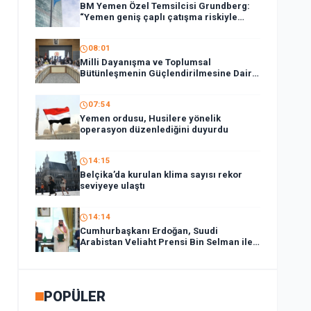
BM Yemen Özel Temsilcisi Grundberg:
“Yemen geniş çaplı çatışma riskiyle
karşı karşıya”
08:01
Milli Dayanışma ve Toplumsal
Bütünleşmenin Güçlendirilmesine Dair
Kanun Teklifi TBMM Adalet
Komisyonunda
07:54
Yemen ordusu, Husilere yönelik
operasyon düzenlediğini duyurdu
14:15
Belçika’da kurulan klima sayısı rekor
seviyeye ulaştı
14:14
Cumhurbaşkanı Erdoğan, Suudi
Arabistan Veliaht Prensi Bin Selman ile
bir araya geldi
POPÜLER