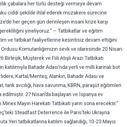
elik çabalara her türlü desteği vermeye devam
kuku ciddi şekilde ihlal ederek müzakere sürecine
ze’de her geçen gün derinleşen insani krize karşı
ekliliğini yineliyoruz.” – Tatbikatlar ve eğitim
itim ve tatbikat faaliyetlerine kesintisiz devam ettiğini
e Ordusu Komutanlığımızın sevk ve idaresinde 20 Nisan-
Birleşik, Müşterek ve Fiili Atışlı Arazi Tatbikatı
atılımıyla Bahadır Adası’nda yerli ve milli karinalı bot
rlıdere, Kartal/Menteş, Alankırı, Bahadır Adası ve
t, tank avcılığı, hava savunma, KBRN, paraşüt eğitimleri
ra edilmiştir. 27 Nisan’da başlayan ve İspanya ev
h Minex Mayın Harekatı Tatbikatı yarın sona erecektir.”
ç’teki Steadfast Deterrence ile Paris’teki Ukrayna
ta Yeri tatbikatlarına katılım sağlandığı, 10-23 Mayıs