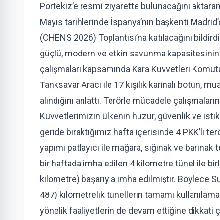
Portekiz’e resmi ziyarette bulunacağını aktara
Mayıs tarihlerinde İspanya’nın başkenti Madri
(CHENS 2026) Toplantısı’na katılacağını bildirdi
güçlü, modern ve etkin savunma kapasitesinin ye
çalışmaları kapsamında Kara Kuvvetleri Komuta
Tanksavar Aracı ile 17 kişilik karinalı botun, 
alındığını anlattı. Terörle mücadele çalışmalarına
Kuvvetlerimizin ülkenin huzur, güvenlik ve istik
geride bıraktığımız hafta içerisinde 4 PKK’lı te
yapımı patlayıcı ile mağara, sığınak ve barınak 
bir haftada imha edilen 4 kilometre tünel ile bi
kilometre) başarıyla imha edilmiştir. Böylece S
487) kilometrelik tünellerin tamamı kullanılama
yönelik faaliyetlerin de devam ettiğine dikkat