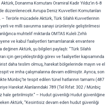
n Aktürk, Donanma Komutanı Oramiral Kadir Yıldız’ın 6-8
d’de düzenlenecek Avrupa Deniz Kuvvetleri Komutanları
. – Terörle mücadele Aktürk, Türk Silahlı Kuvvetlerinin
rli ve milli savunma sanayi ürünleriyle geliştirilmesi
nlığınca muhtelif miktarda OMTAS Kuleli Zırhlı
muayene ve kabul faaliyetleri tamamlanarak envantere
 değinen Aktürk, şu bilgileri paylaştı: “Türk Silahlı
rarı için gerçekleştirdiği görev ve faaliyetler kapsamında
rörist daha teslim olmuş, harekat bölgelerinde mayın ve el
tespit ve imha çalışmalarına devam edilmiştir. Ayrıca, son
rlikte Münbiç’te tespit edilen tünel hatlarının tamamı (487
uriye Harekat Alanlarındaki 789 (Tel Rıfat: 302 / Münbiç
z hale getirilmiştir.” – Hudut güvenliği Hudut güvenliğine
i çeken Aktürk, “Kesintisiz devam eden hudut güvenliği