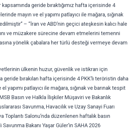
ler kapsamında geride bıraktığımız hafta içerisinde 4
lerinde mayın ve el yapımı patlayıcı ile mağara, sığınak
ilmiştir” – “İran ve ABD’nin geçici ateşkesin kalıcı hale
asını ve müzakere sürecine devam etmelerini temenni
asına yönelik çabalara her türlü desteği vermeye devam
tlerinin ülkenin huzur, güvenlik ve istikrarı için
 geride bırakılan hafta içerisinde 4 PKK’lı teröristin daha
el yapımı patlayıcı ile mağara, sığınak ve barınak tespit
 MSB Basın ve Halkla İlişkiler Müşaviri ve Bakanlık
slararası Savunma, Havacılık ve Uzay Sanayi Fuarı
ya Toplantı Salonu’nda düzenlenen haftalık basın
illi Savunma Bakanı Yaşar Güler’in SAHA 2026