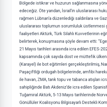
Bölgede istikrar ve huzurun sağlanmasına yön
edeceğiz. Öte yandan, İsrail’in uluslararası hu
rağmen Lübnan’a düzenlediği saldırılara ve Gaz
uluslararası toplumun sorumluluk üstlenmesi ger
faaliyetleri Aktürk, Türk Silahlı Kuvvetlerinin eğ
belirterek, konuşmasına şöyle devam etti: “Eg
21 Mayıs tarihleri arasında icra edilen EFES-2026 
kapsamında çok sayıda dost ve müttefik ülkenin k
(Karayel) ile bot eğitimleri gerçekleştirilmiş, Na
Paşaçiftliği ordugah bölgelerinde, amfibi hareka
ile havan, ZMA, tank topu ve tabanca atışları ic
sahipliğinde Batı Akdeniz’de icra edilen Spanis
Tuğamiral Aktürk, 5-13 Mayıs tarihlerinde Norve
Gönüllüler Koalisyonu Bilgisayarlı Destekli Komu