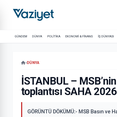
GÜNDEM
DÜNYA
POLİTİKA
EKONOMİ & FİNANS
İŞ DÜNYASI
DÜNYA
İSTANBUL – MSB’nin b
toplantısı SAHA 2026’
GÖRÜNTÜ DÖKÜMÜ:- MSB Basın ve Halkl