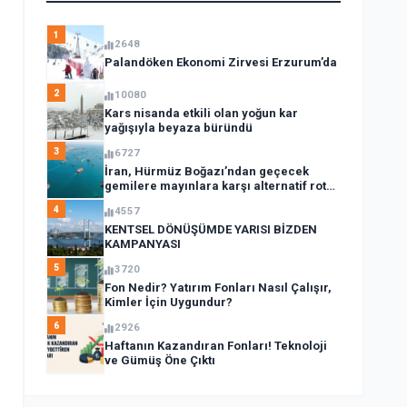
1
2648
Palandöken Ekonomi Zirvesi Erzurum’da
2
10080
Kars nisanda etkili olan yoğun kar
yağışıyla beyaza büründü
3
6727
İran, Hürmüz Boğazı’ndan geçecek
gemilere mayınlara karşı alternatif rota
açıkladı
4
4557
KENTSEL DÖNÜŞÜMDE YARISI BİZDEN
KAMPANYASI
5
3720
Fon Nedir? Yatırım Fonları Nasıl Çalışır,
Kimler İçin Uygundur?
6
2926
Haftanın Kazandıran Fonları! Teknoloji
ve Gümüş Öne Çıktı