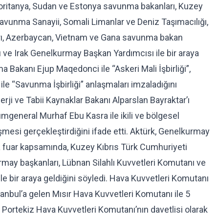
oritanya, Sudan ve Estonya savunma bakanları, Kuzey
Savunma Sanayii, Somali Limanlar ve Deniz Taşımacılığı,
rı, Azerbaycan, Vietnam ve Gana savunma bakan
ı ve Irak Genelkurmay Başkan Yardımcısı ile bir araya
a Bakanı Ejup Maqedonci ile “Askeri Mali İşbirliği”,
e “Savunma İşbirliği” anlaşmaları imzaladığını
rji ve Tabii Kaynaklar Bakanı Alparslan Bayraktar’ı
mgeneral Murhaf Ebu Kasra ile ikili ve bölgesel
esi gerçekleştirdiğini ifade etti. Aktürk, Genelkurmay
 fuar kapsamında, Kuzey Kıbrıs Türk Cumhuriyeti
rmay başkanları, Lübnan Silahlı Kuvvetleri Komutanı ve
e bir araya geldiğini söyledi. Hava Kuvvetleri Komutanı
anbul’a gelen Mısır Hava Kuvvetleri Komutanı ile 5
 Portekiz Hava Kuvvetleri Komutanı’nın davetlisi olarak