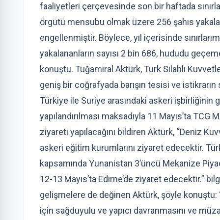
faaliyetleri çerçevesinde son bir haftada sınırl
örgütü mensubu olmak üzere 256 şahıs yakala
engellenmiştir. Böylece, yıl içerisinde sınırlar
yakalananların sayısı 2 bin 686, hududu geçeme
konuştu. Tuğamiral Aktürk, Türk Silahlı Kuvvetler
geniş bir coğrafyada barışın tesisi ve istikrar
Türkiye ile Suriye arasındaki askeri işbirliğinin 
yapılandırılması maksadıyla 11 Mayıs’ta TCG Me
ziyareti yapılacağını bildiren Aktürk, “Deniz K
askeri eğitim kurumlarını ziyaret edecektir. T
kapsamında Yunanistan 3’üncü Mekanize Piya
12-13 Mayıs’ta Edirne’de ziyaret edecektir.” bil
gelişmelere de değinen Aktürk, şöyle konuştu: “
için sağduyulu ve yapıcı davranmasını ve müz