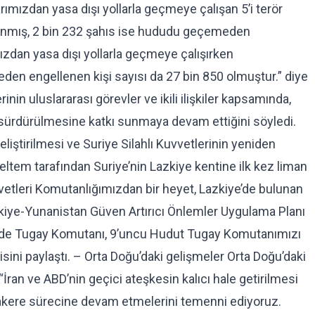
arımızdan yasa dışı yollarla geçmeye çalışan 5’i terör
nmış, 2 bin 232 şahıs ise hududu geçemeden
ımızdan yasa dışı yollarla geçmeye çalışırken
den engellenen kişi sayısı da 27 bin 850 olmuştur.” diye
inin uluslararası görevler ve ikili ilişkiler kapsamında,
ın sürdürülmesine katkı sunmaya devam ettiğini söyledi.
geliştirilmesi ve Suriye Silahlı Kuvvetlerinin yeniden
ltem tarafından Suriye’nin Lazkiye kentine ilk kez liman
uvvetleri Komutanlığımızdan bir heyet, Lazkiye’de bulunan
ürkiye-Yunanistan Güven Artırıcı Önlemler Uygulama Planı
de Tugay Komutanı, 9’uncu Hudut Tugay Komutanımızı
gisini paylaştı. – Orta Doğu’daki gelişmeler Orta Doğu’daki
İran ve ABD’nin geçici ateşkesin kalıcı hale getirilmesi
akere sürecine devam etmelerini temenni ediyoruz.