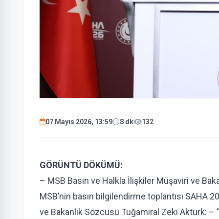
07 Mayıs 2026, 13:59
8 dk
132
GÖRÜNTÜ DÖKÜMÜ:
– MSB Basın ve Halkla İlişkiler Müşaviri ve Ba
MSB’nin basın bilgilendirme toplantısı SAHA 202
ve Bakanlık Sözcüsü Tuğamiral Zeki Aktürk: – “T