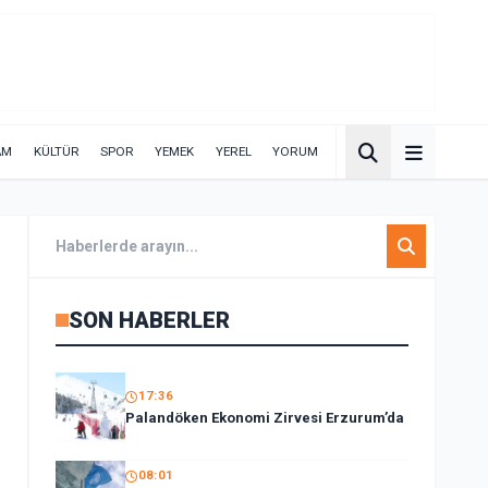
AM
KÜLTÜR
SPOR
YEMEK
YEREL
YORUM
SON HABERLER
17:36
Palandöken Ekonomi Zirvesi Erzurum’da
08:01