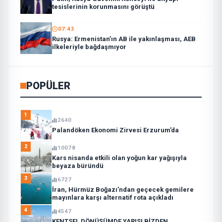
tesislerinin korunmasını görüştü
07:43
Rusya: Ermenistan’ın AB ile yakınlaşması, AEB
ilkeleriyle bağdaşmıyor
POPÜLER
1
2640
Palandöken Ekonomi Zirvesi Erzurum’da
2
10078
Kars nisanda etkili olan yoğun kar yağışıyla
beyaza büründü
3
6727
İran, Hürmüz Boğazı’ndan geçecek gemilere
mayınlara karşı alternatif rota açıkladı
4
4547
KENTSEL DÖNÜŞÜMDE YARISI BİZDEN