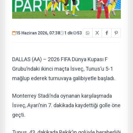
15 Haziran 2026, 07:38
1 dk
53
DALLAS (AA) – 2026 FIFA Dünya Kupası F
Grubu’ndaki ikinci maçta İsveç, Tunus’u 5-1
mağlup ederek turnuvaya galibiyetle başladı.
Monterrey Stadı’nda oynanan karşılaşmada
İsveç, Ayari’nin 7. dakikada kaydettiği golle öne
geçti.
Tunus, 43. dakikada Rekik’in golüyle beraberliği