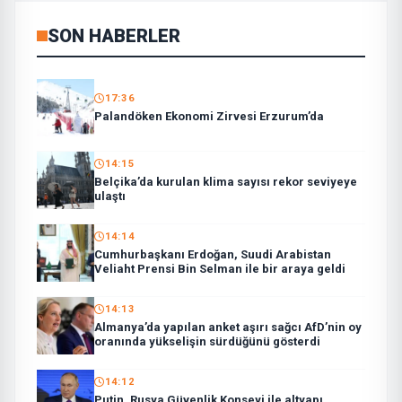
SON HABERLER
17:36
Palandöken Ekonomi Zirvesi Erzurum’da
14:15
Belçika’da kurulan klima sayısı rekor seviyeye
ulaştı
14:14
Cumhurbaşkanı Erdoğan, Suudi Arabistan
Veliaht Prensi Bin Selman ile bir araya geldi
14:13
Almanya’da yapılan anket aşırı sağcı AfD’nin oy
oranında yükselişin sürdüğünü gösterdi
14:12
Putin, Rusya Güvenlik Konseyi ile altyapı