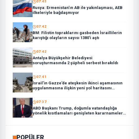
07:43
Rusya: Ermenistan’ın AB ile yakınlaşması, AEB
ilkeleriyle bağdaşmıyor
07:42
BM: Filistin topraklarını gasbeden İsraillilerin
karıştığı olayların sayısı 1380’i aştı
07:42
Antalya Büyükşehir Belediyesi
soruşturmasında 2 şüpheli serbest bırakıldı
07:41
İsrail’in Gazze’de ateşkesin ikinci aşamasının
uygulanmasına ilişkin yeni yol haritasını
reddettiği bildirildi
07:37
ABD Başkanı Trump, doğumla vatandaşlığa
yönelik kısıtlamaları genişleten kararnameler
imzaladı
POPÜLER