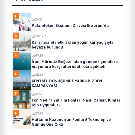
1
2620
Palandöken Ekonomi Zirvesi Erzurum’da
2
10077
Kars nisanda etkili olan yoğun kar yağışıyla
beyaza büründü
3
6725
İran, Hürmüz Boğazı’ndan geçecek gemilere
mayınlara karşı alternatif rota açıkladı
4
4533
KENTSEL DÖNÜŞÜMDE YARISI BİZDEN
KAMPANYASI
5
3656
Fon Nedir? Yatırım Fonları Nasıl Çalışır, Kimler
İçin Uygundur?
6
2921
Haftanın Kazandıran Fonları! Teknoloji ve
Gümüş Öne Çıktı