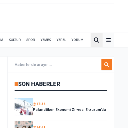
AM
KÜLTÜR
SPOR
YEMEK
YEREL
YORUM
SON HABERLER
17:36
Palandöken Ekonomi Zirvesi Erzurum’da
13:31