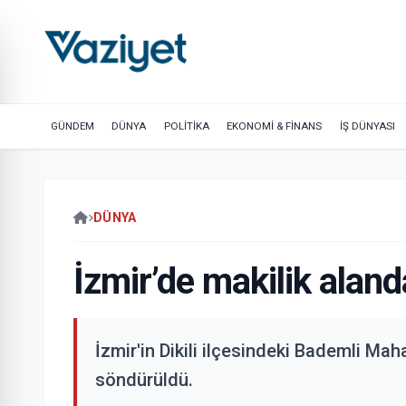
GÜNDEM
DÜNYA
POLİTİKA
EKONOMİ & FİNANS
İŞ DÜNYASI
DÜNYA
İzmir’de makilik alan
İzmir'in Dikili ilçesindeki Bademli Mah
söndürüldü.