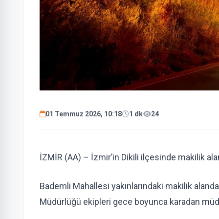
01 Temmuz 2026, 10:18
1 dk
24
İZMİR (AA) – İzmir’in Dikili ilçesinde makilik a
Bademli Mahallesi yakınlarındaki makilik alan
Müdürlüğü ekipleri gece boyunca karadan müda