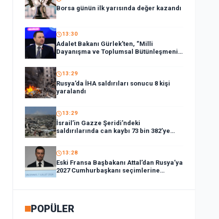
Borsa günün ilk yarısında değer kazandı
13:30
Adalet Bakanı Gürlek’ten, “Milli
Dayanışma ve Toplumsal Bütünleşmenin
Güçlendirilmesi Kanun Teklifi”ne ilişkin
paylaşım:
13:29
Rusya’da İHA saldırıları sonucu 8 kişi
yaralandı
13:29
İsrail’in Gazze Şeridi’ndeki
saldırılarında can kaybı 73 bin 382’ye
yükseldi
13:28
Eski Fransa Başbakanı Attal’dan Rusya’ya
2027 Cumhurbaşkanı seçimlerine
müdahale suçlaması:
POPÜLER