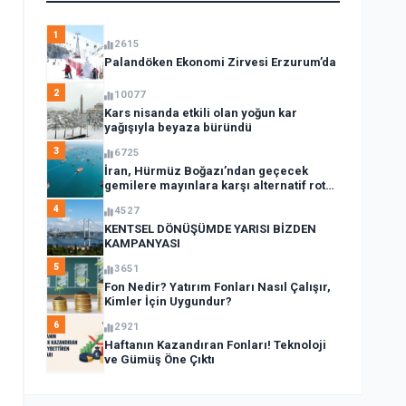
1
2615
Palandöken Ekonomi Zirvesi Erzurum’da
2
10077
Kars nisanda etkili olan yoğun kar
yağışıyla beyaza büründü
3
6725
İran, Hürmüz Boğazı’ndan geçecek
gemilere mayınlara karşı alternatif rota
açıkladı
4
4527
KENTSEL DÖNÜŞÜMDE YARISI BİZDEN
KAMPANYASI
5
3651
Fon Nedir? Yatırım Fonları Nasıl Çalışır,
Kimler İçin Uygundur?
6
2921
Haftanın Kazandıran Fonları! Teknoloji
ve Gümüş Öne Çıktı