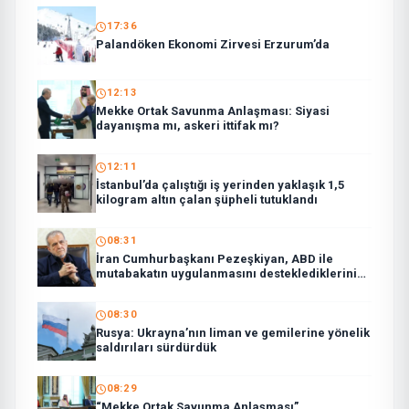
17:36
Palandöken Ekonomi Zirvesi Erzurum’da
12:13
Mekke Ortak Savunma Anlaşması: Siyasi
dayanışma mı, askeri ittifak mı?
12:11
İstanbul’da çalıştığı iş yerinden yaklaşık 1,5
kilogram altın çalan şüpheli tutuklandı
08:31
İran Cumhurbaşkanı Pezeşkiyan, ABD ile
mutabakatın uygulanmasını desteklediklerini
söyledi:
08:30
Rusya: Ukrayna’nın liman ve gemilerine yönelik
saldırıları sürdürdük
08:29
“Mekke Ortak Savunma Anlaşması”