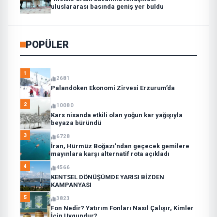
uluslararası basında geniş yer buldu
POPÜLER
1
2681
Palandöken Ekonomi Zirvesi Erzurum’da
2
10080
Kars nisanda etkili olan yoğun kar yağışıyla
beyaza büründü
3
6728
İran, Hürmüz Boğazı’ndan geçecek gemilere
mayınlara karşı alternatif rota açıkladı
4
4566
KENTSEL DÖNÜŞÜMDE YARISI BİZDEN
KAMPANYASI
5
3823
Fon Nedir? Yatırım Fonları Nasıl Çalışır, Kimler
İçin Uygundur?