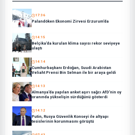
17:36
Palandöken Ekonomi Zirvesi Erzurum’da
14:15
Belçika’da kurulan klima sayısı rekor seviyeye
ulaştı
14:14
Cumhurbaşkanı Erdoğan, Suudi Arabistan
Veliaht Prensi Bin Selman ile bir araya geldi
14:13
Almanya’da yapılan anket aşırı sağcı AfD’nin oy
oranında yükselişin sürdüğünü gösterdi
14:12
Putin, Rusya Güvenlik Konseyi ile altyapı
tesislerinin korunmasını görüştü
07:43