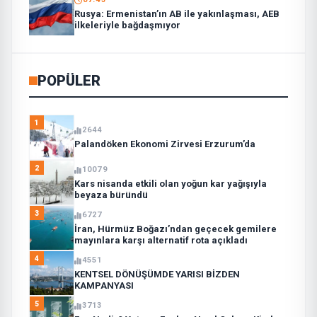
Rusya: Ermenistan’ın AB ile yakınlaşması, AEB
ilkeleriyle bağdaşmıyor
POPÜLER
1
2644
Palandöken Ekonomi Zirvesi Erzurum’da
2
10079
Kars nisanda etkili olan yoğun kar yağışıyla
beyaza büründü
3
6727
İran, Hürmüz Boğazı’ndan geçecek gemilere
mayınlara karşı alternatif rota açıkladı
4
4551
KENTSEL DÖNÜŞÜMDE YARISI BİZDEN
KAMPANYASI
5
3713