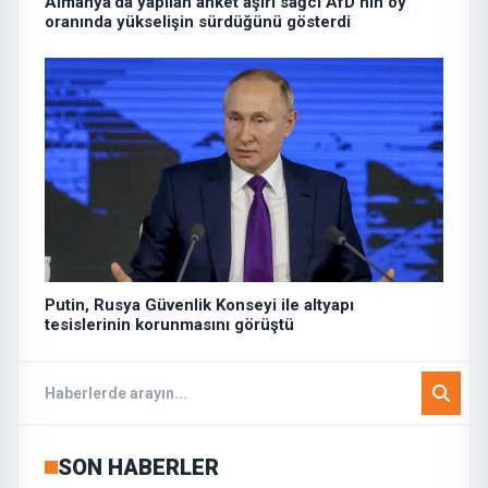
Almanya’da yapılan anket aşırı sağcı AfD’nin oy
oranında yükselişin sürdüğünü gösterdi
Putin, Rusya Güvenlik Konseyi ile altyapı
tesislerinin korunmasını görüştü
SON HABERLER