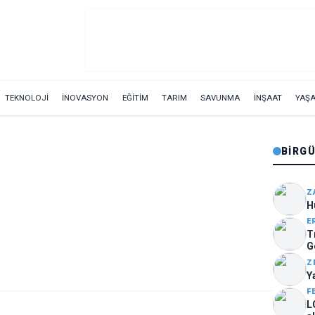
TEKNOLOJİ
İNOVASYON
EĞİTİM
TARIM
SAVUNMA
İNŞAAT
YAŞ
BIRG
Z
H
E
T
G
m
Z
ö
Y
F
L