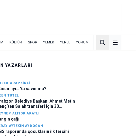
AM
KÜLTÜR
SPOR
YEMEK
YEREL
YORUM
ÜN YAZARLARI
AFER ARAPKIRLI
ücum iyi… Ya savunma?
REN TUTEL
rabzon Belediye Başkanı Ahmet Metin
enç’ten Salah transferi için 30
ilyonluk forma desteği: Bu faturayı kim
EYNEP ALTIOK AKATLI
düyor?
angın çağı
ERAY AYTEKIN AYDOĞAN
GS raporunda çocukların ilk tercihi