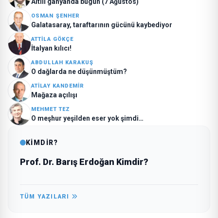
Altılı ganyanda bugün (7 Ağustos)
OSMAN ŞENHER
Galatasaray, taraftarının gücünü kaybediyor
ATTILA GÖKÇE
İtalyan kılıcı!
ABDULLAH KARAKUŞ
O dağlarda ne düşünmüştüm?
ATILAY KANDEMIR
Mağaza açılışı
MEHMET TEZ
O meşhur yeşilden eser yok şimdi…
KİMDİR?
Prof. Dr. Barış Erdoğan Kimdir?
TÜM YAZILARI