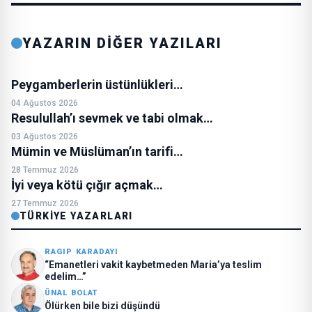
YAZARIN DİĞER YAZILARI
Peygamberlerin üstünlükleri…
04 Ağustos 2026
Resulullah’ı sevmek ve tabi olmak…
03 Ağustos 2026
Mümin ve Müslüman’ın tarifi…
28 Temmuz 2026
İyi veya kötü çığır açmak…
27 Temmuz 2026
TÜRKIYE YAZARLARI
RAGIP KARADAYI
“Emanetleri vakit kaybetmeden Maria’ya teslim
edelim…”
ÜNAL BOLAT
Ölürken bile bizi düşündü