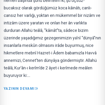
hemen başında şunu belirtelim ki, şu uçsuz-
bucaksız olarak gördüğümüz koca kâinâtı, canlı-
cansız her varlığı, yoktan en mükemmel bir nizâm ve
intizâm üzere yaratan ve onları her ân varlıkta
durduran Allahü teâlâ, “kâinât”ta, sâdece bizim
üzerinde yaşadığımız gezegenimizin ya’nî “dünyâ”nın
insanlarla meskûn olmasını irâde buyurmuş, nice
hikmetlere mebnî Hazret-i Âdem babamızla Havvâ
annemizi, Cennet’ten dünyâya göndermiştir. Allahü
teâlâ, Kur’ân-ı kerîm’de 2 âyet-i kerîmede meâlen
buyuruyor ki:…
YAZININ DEVAMI