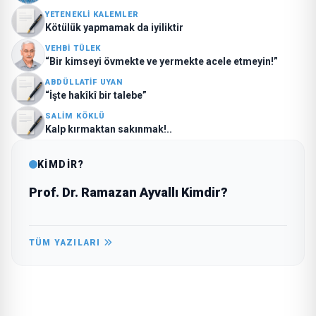
YETENEKLI KALEMLER
Kötülük yapmamak da iyiliktir
VEHBI TÜLEK
“Bir kimseyi övmekte ve yermekte acele etmeyin!”
ABDÜLLATIF UYAN
“İşte hakîkî bir talebe”
SALIM KÖKLÜ
Kalp kırmaktan sakınmak!..
KİMDİR?
Prof. Dr. Ramazan Ayvallı Kimdir?
TÜM YAZILARI