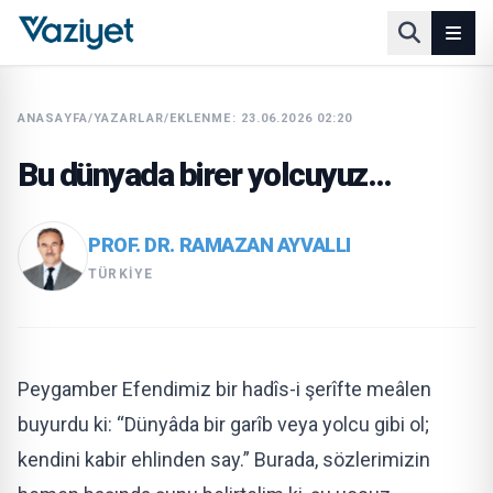
ANASAYFA
/
YAZARLAR
/
EKLENME: 23.06.2026 02:20
Bu dünyada birer yolcuyuz…
PROF. DR. RAMAZAN AYVALLI
TÜRKIYE
Peygamber Efendimiz bir hadîs-i şerîfte meâlen
buyurdu ki: “Dünyâda bir garîb veya yolcu gibi ol;
kendini kabir ehlinden say.” Burada, sözlerimizin