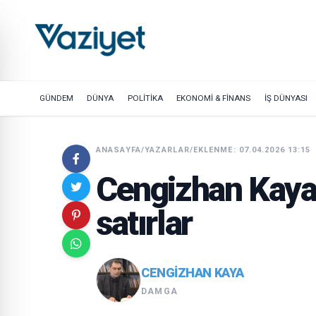
GÜNDEM
DÜNYA
POLİTİKA
EKONOMİ & FİNANS
İŞ DÜNYASI
ANASAYFA
/
YAZARLAR
/
EKLENME: 07.04.2026 13:15
Cengizhan Kaya 
satırlar
CENGIZHAN KAYA
DAMGA