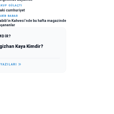
AKUP GÜLAÇTI
llaki cumhuriyet
ABIB BABAR
abib’in Kahvesi’nde bu hafta magazinde
aşananlar
MDİR?
gizhan Kaya Kimdir?
 YAZILARI