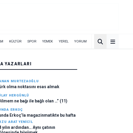
AM
KÜLTÜR
SPOR
YEMEK
YEREL
YORUM
A YAZARLARI
ANAN MURTEZAOĞLU
ürk olma noktasını esas almak
ÜLAY HERGÜNLÜ
Bilmem ne bağı ile bağlı olan …” (11)
UNDA ERKOÇ
unda Erkoç’la magazinmatikte bu hafta
RZU ARAT YENICIL
4 yılın ardından… Aynı çatının
ölgesinde büyümek