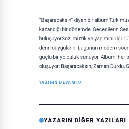
“Başaracaksın” diyen bir albümTürk mü
kazandığı bir dönemde, Gececilerin Sesi
buluşuyorSöz, müzik ve yapımını Uğur Ö
derin duygularını bugünün modern sound’
güçlü bir yolculuk sunuyor. Albüm; her bi
oluşuyor: Başaracaksın, Zaman Durdu, 
YAZININ DEVAMI
YAZARIN DİĞER YAZILARI