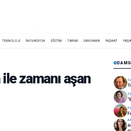
TEKNOLOJİ
İNOVASYON
EĞİTİM
TARIM
SAVUNMA
İNŞAAT
YAŞ
DAMG
ile zamanı aşan
C
T
T
“
F
F
A
4
g