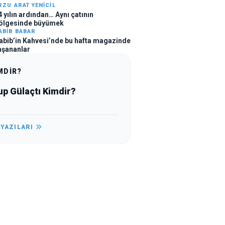
RZU ARAT YENICIL
4 yılın ardından… Aynı çatının
ölgesinde büyümek
ABIB BABAR
abib’in Kahvesi’nde bu hafta magazinde
aşananlar
MDİR?
up Gülaçtı Kimdir?
 YAZILARI