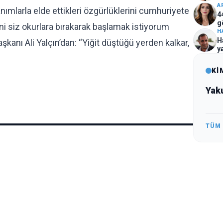
A
ımlarla elde ettikleri özgürlüklerini cumhuriyete
4
g
ini siz okurlara bırakarak başlamak istiyorum
H
H
nı Ali Yalçın’dan: “Yiğit düştüğü yerden kalkar,
y
Kİ
Yak
TÜM