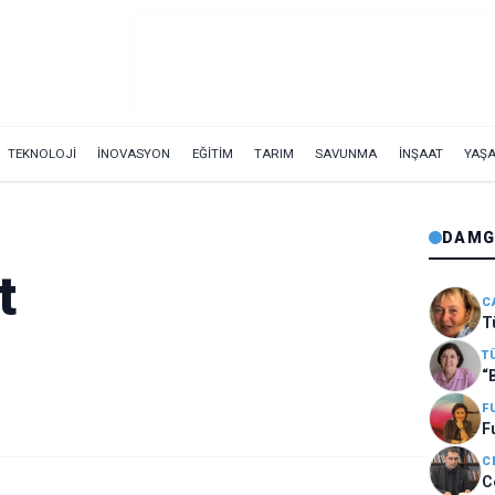
TEKNOLOJİ
İNOVASYON
EĞİTİM
TARIM
SAVUNMA
İNŞAAT
YAŞ
DAMG
t
C
T
T
“
F
F
C
C