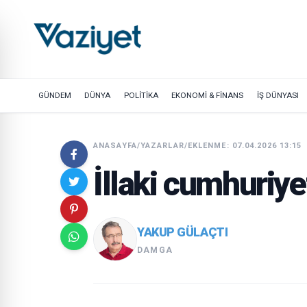
GÜNDEM
DÜNYA
POLİTİKA
EKONOMİ & FİNANS
İŞ DÜNYASI
ANASAYFA
/
YAZARLAR
/
EKLENME: 07.04.2026 13:15
İllaki cumhuriye
YAKUP GÜLAÇTI
DAMGA