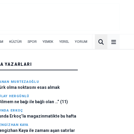
AM
KÜLTÜR
SPOR
YEMEK
YEREL
YORUM
A YAZARLARI
ANAN MURTEZAOĞLU
ürk olma noktasını esas almak
ÜLAY HERGÜNLÜ
Bilmem ne bağı ile bağlı olan …” (11)
UNDA ERKOÇ
unda Erkoç’la magazinmatikte bu hafta
ENGIZHAN KAYA
engizhan Kaya ile zamanı aşan satırlar