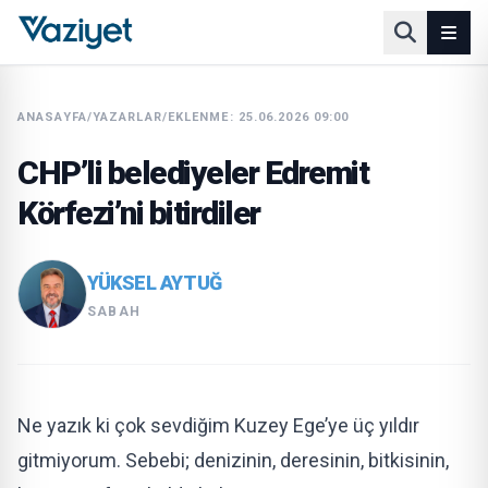
ANASAYFA
/
YAZARLAR
/
EKLENME: 25.06.2026 09:00
CHP’li belediyeler Edremit
Körfezi’ni bitirdiler
YÜKSEL AYTUĞ
SABAH
Ne yazık ki çok sevdiğim Kuzey Ege’ye üç yıldır
gitmiyorum. Sebebi; denizinin, deresinin, bitkisinin,