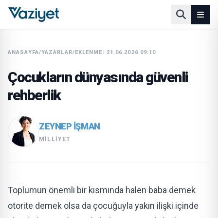
ANASAYFA
/
YAZARLAR
/
EKLENME: 21.06.2026 09:10
Çocukların dünyasında güvenli
rehberlik
ZEYNEP İŞMAN
MILLIYET
Toplumun önemli bir kısmında halen baba demek
otorite demek olsa da çocuğuyla yakın ilişki içinde