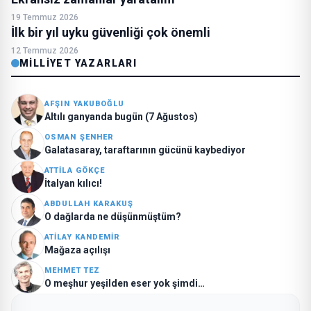
19 Temmuz 2026
İlk bir yıl uyku güvenliği çok önemli
12 Temmuz 2026
MILLIYET YAZARLARI
AFŞIN YAKUBOĞLU
Altılı ganyanda bugün (7 Ağustos)
OSMAN ŞENHER
Galatasaray, taraftarının gücünü kaybediyor
ATTILA GÖKÇE
İtalyan kılıcı!
ABDULLAH KARAKUŞ
O dağlarda ne düşünmüştüm?
ATILAY KANDEMIR
Mağaza açılışı
MEHMET TEZ
O meşhur yeşilden eser yok şimdi…