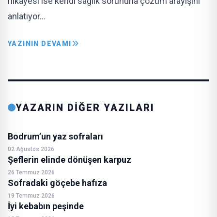
hikâyesi ise kendi sağlık sorununa çözüm arayışını
anlatıyor…
YAZININ DEVAMI
YAZARIN DİĞER YAZILARI
Bodrum’un yaz sofraları
02 Ağustos 2026
Şeflerin elinde dönüşen karpuz
26 Temmuz 2026
Sofradaki göçebe hafıza
19 Temmuz 2026
İyi kebabın peşinde