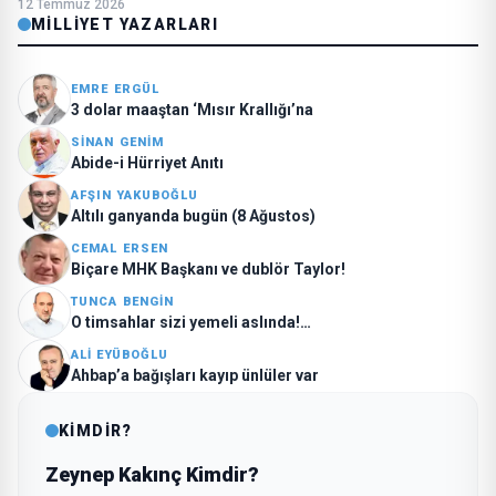
12 Temmuz 2026
MILLIYET YAZARLARI
EMRE ERGÜL
3 dolar maaştan ‘Mısır Krallığı’na
SINAN GENIM
Abide-i Hürriyet Anıtı
AFŞIN YAKUBOĞLU
Altılı ganyanda bugün (8 Ağustos)
CEMAL ERSEN
Biçare MHK Başkanı ve dublör Taylor!
TUNCA BENGIN
O timsahlar sizi yemeli aslında!…
ALI EYÜBOĞLU
Ahbap’a bağışları kayıp ünlüler var
KİMDİR?
Zeynep Kakınç Kimdir?