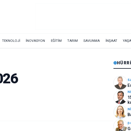
TEKNOLOJİ
İNOVASYON
EĞİTİM
TARIM
SAVUNMA
İNŞAAT
YAŞ
HÜRR
2026
S
E
N
1
k
N
B
D
G