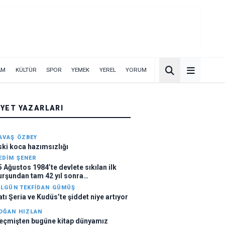
AM
KÜLTÜR
SPOR
YEMEK
YEREL
YORUM
IYET YAZARLARI
AVAŞ ÖZBEY
ski koca hazımsızlığı
EDIM ŞENER
5 Ağustos 1984’te devlete sıkılan ilk
urşundan tam 42 yıl sonra…
ILGÜN TEKFIDAN GÜMÜŞ
atı Şeria ve Kudüs’te şiddet niye artıyor
OĞAN HIZLAN
eçmişten bugüne kitap dünyamız