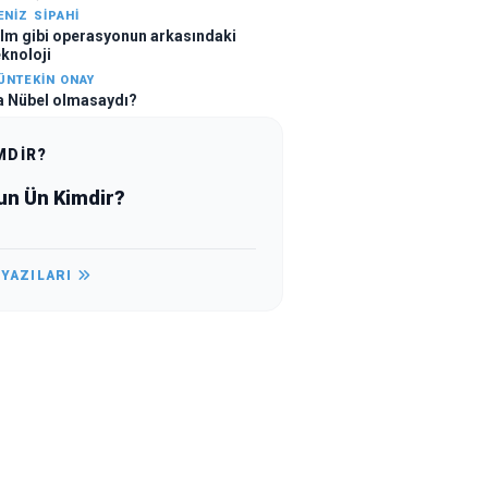
ENIZ SİPAHİ
ilm gibi operasyonun arkasındaki
eknoloji
ÜNTEKİN ONAY
a Nübel olmasaydı?
MDİR?
un Ün Kimdir?
 YAZILARI