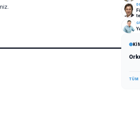
D
niz.
F
t
G
Y
Kİ
Ork
TÜM