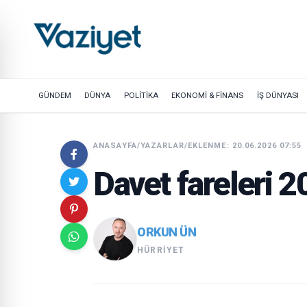
GÜNDEM
DÜNYA
POLİTİKA
EKONOMİ & FİNANS
İŞ DÜNYASI
ANASAYFA
/
YAZARLAR
/
EKLENME: 20.06.2026 07:55
Davet fareleri 
ORKUN ÜN
HÜRRIYET