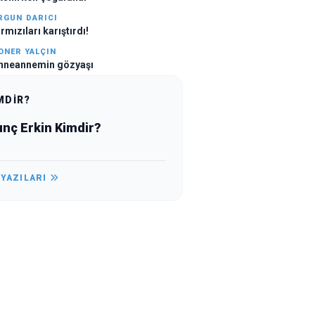
RGUN DARICI
rmızıları karıştırdı!
ONER YALÇIN
nneannemin gözyaşı
MDİR?
unç Erkin Kimdir?
 YAZILARI