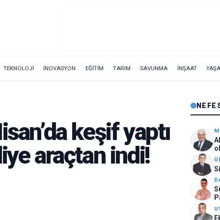
TEKNOLOJİ
İNOVASYON
EĞİTİM
TARIM
SAVUNMA
İNŞAAT
YAŞ
NEFE
isan’da keşif yaptı
M
A
iye araçtan indi!
o
Ü
S
D
S
P
U
E