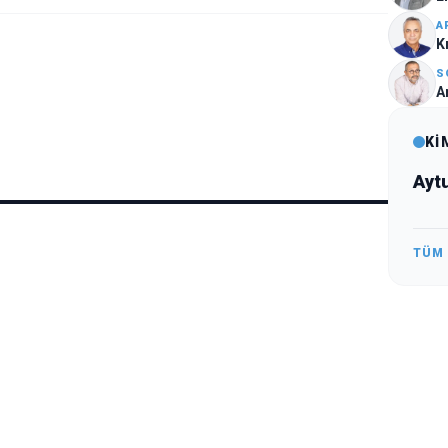
A
Kı
S
A
Kİ
Ayt
TÜM