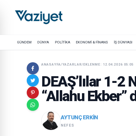
GÜNDEM
DÜNYA
POLİTİKA
EKONOMİ & FİNANS
İŞ DÜNYASI
ANASAYFA
/
YAZARLAR
/
EKLENME: 12.04.2026 05:05
DEAŞ’lılar 1-2 N
“Allahu Ekber” d
AYTUNÇ ERKIN
NEFES