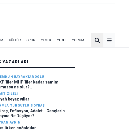
AM
KÜLTÜR
SPOR
YEMEK
YEREL
YORUM
S YAZARLARI
EMDUH BAYRAKTAROĞLU
KP’liler MHP’liler kadar samimi
lmazsa ne olur?..
MIT ZILELI
iyah beyaz yıllar!
AMLA TURGUTLU SOYBAŞ
üreç, Enflasyon, Adalet… Gençlerin
ayına Ne Düşüyor?
TKAN AYDIN
ksilirken çoğaldılar