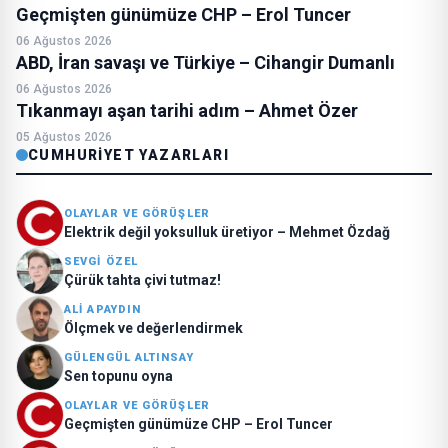
Geçmişten günümüze CHP – Erol Tuncer
06 Ağustos 2026
ABD, İran savaşı ve Türkiye – Cihangir Dumanlı
06 Ağustos 2026
Tıkanmayı aşan tarihi adım – Ahmet Özer
05 Ağustos 2026
CUMHURIYET YAZARLARI
OLAYLAR VE GÖRÜŞLER
Elektrik değil yoksulluk üretiyor – Mehmet Özdağ
SEVGI ÖZEL
Çürük tahta çivi tutmaz!
ALI APAYDIN
Ölçmek ve değerlendirmek
GÜLENGÜL ALTINSAY
Sen topunu oyna
OLAYLAR VE GÖRÜŞLER
Geçmişten günümüze CHP – Erol Tuncer