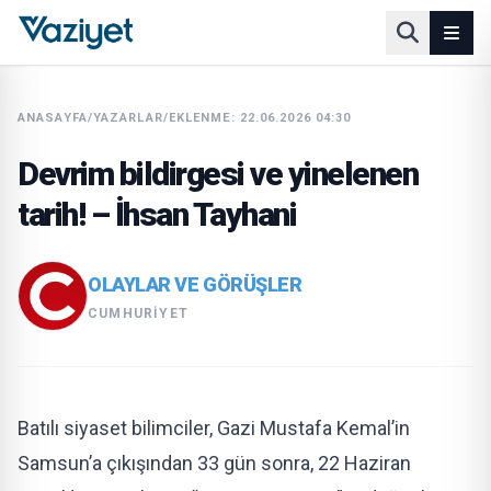
ANASAYFA
/
YAZARLAR
/
EKLENME: 22.06.2026 04:30
Devrim bildirgesi ve yinelenen
tarih! – İhsan Tayhani
OLAYLAR VE GÖRÜŞLER
CUMHURIYET
Batılı siyaset bilimciler, Gazi Mustafa Kemal’in
Samsun’a çıkışından 33 gün sonra, 22 Haziran