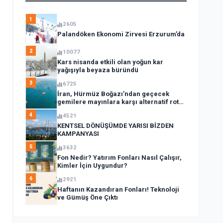
1
2605
Palandöken Ekonomi Zirvesi Erzurum’da
2
10077
Kars nisanda etkili olan yoğun kar
yağışıyla beyaza büründü
3
6725
İran, Hürmüz Boğazı’ndan geçecek
gemilere mayınlara karşı alternatif rota
açıkladı
4
4521
KENTSEL DÖNÜŞÜMDE YARISI BİZDEN
KAMPANYASI
5
3632
Fon Nedir? Yatırım Fonları Nasıl Çalışır,
Kimler İçin Uygundur?
6
2921
Haftanın Kazandıran Fonları! Teknoloji
ve Gümüş Öne Çıktı