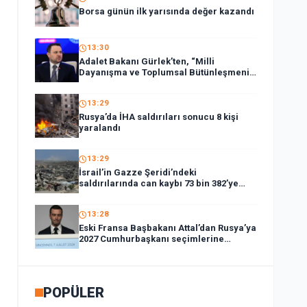
Borsa günün ilk yarısında değer kazandı
13:30
Adalet Bakanı Gürlek’ten, “Milli
Dayanışma ve Toplumsal Bütünleşmenin
Güçlendirilmesi Kanun Teklifi”ne ilişkin
paylaşım:
13:29
Rusya’da İHA saldırıları sonucu 8 kişi
yaralandı
13:29
İsrail’in Gazze Şeridi’ndeki
saldırılarında can kaybı 73 bin 382’ye
yükseldi
13:28
Eski Fransa Başbakanı Attal’dan Rusya’ya
2027 Cumhurbaşkanı seçimlerine
müdahale suçlaması:
POPÜLER