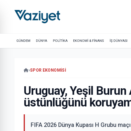
GÜNDEM
DÜNYA
POLİTİKA
EKONOMİ & FİNANS
İŞ DÜNYASI
SPOR EKONOMISI
Uruguay, Yeşil Burun 
üstünlüğünü koruya
FIFA 2026 Dünya Kupası H Grubu maçın