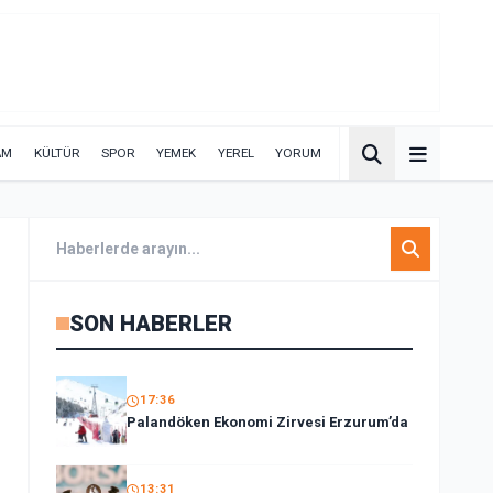
AM
KÜLTÜR
SPOR
YEMEK
YEREL
YORUM
SON HABERLER
17:36
Palandöken Ekonomi Zirvesi Erzurum’da
13:31