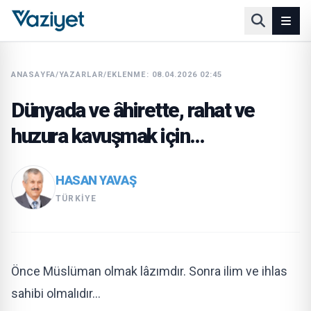
ANASAYFA
/
YAZARLAR
/
EKLENME: 08.04.2026 02:45
Dünyada ve âhirette, rahat ve
huzura kavuşmak için…
HASAN YAVAŞ
TÜRKIYE
Önce Müslüman olmak lâzımdır. Sonra ilim ve ihlas
sahibi olmalıdır…