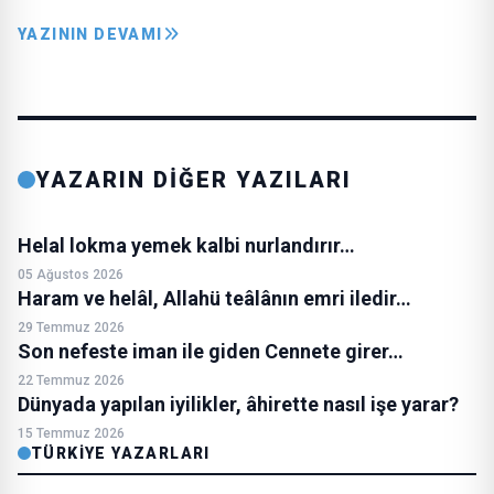
YAZININ DEVAMI
YAZARIN DİĞER YAZILARI
Helal lokma yemek kalbi nurlandırır…
05 Ağustos 2026
Haram ve helâl, Allahü teâlânın emri iledir…
29 Temmuz 2026
Son nefeste iman ile giden Cennete girer…
22 Temmuz 2026
Dünyada yapılan iyilikler, âhirette nasıl işe yarar?
15 Temmuz 2026
TÜRKIYE YAZARLARI