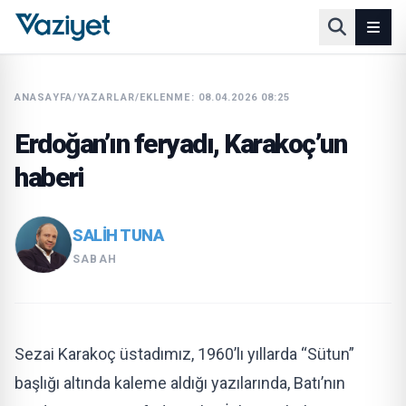
ANASAYFA
/
YAZARLAR
/
EKLENME: 08.04.2026 08:25
Erdoğan’ın feryadı, Karakoç’un
haberi
SALİH TUNA
SABAH
Sezai Karakoç üstadımız, 1960’lı yıllarda “Sütun”
başlığı altında kaleme aldığı yazılarında, Batı’nın