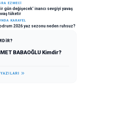
SRA EZMECİ
Bir gün değişecek’ inancı sevgiyi yavaş
avaş tüketir
UNDA KARAYEL
odrum 2026 yaz sezonu neden ruhsuz?
MDİR?
MET BABAOĞLU Kimdir?
 YAZILARI