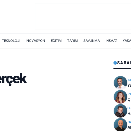
TEKNOLOJİ
İNOVASYON
EĞİTİM
TARIM
SAVUNMA
İNŞAAT
YAŞ
SABA
erçek
S
Y
P
Ç
İ
H
H
A