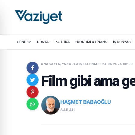
GÜNDEM
DÜNYA
POLİTİKA
EKONOMİ & FİNANS
İŞ DÜNYASI
ANASAYFA
/
YAZARLAR
/
EKLENME: 23.06.2026 08:00
Film gibi ama g
HAŞMET BABAOĞLU
SABAH