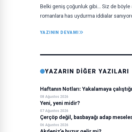
Belki geniş çoğunluk gibi… Siz de böyle 
romanlara has uydurma iddialar sanıyo
YAZININ DEVAMI
YAZARIN DİĞER YAZILARI
Haftanın Notları: Yakalamaya çalıştığ
08 Ağustos 2026
Yeni, yeni midir?
07 Ağustos 2026
Çerçöp değil, basbayağı adap meseles
06 Ağustos 2026
Akdeniz’e huzur gelir mi?