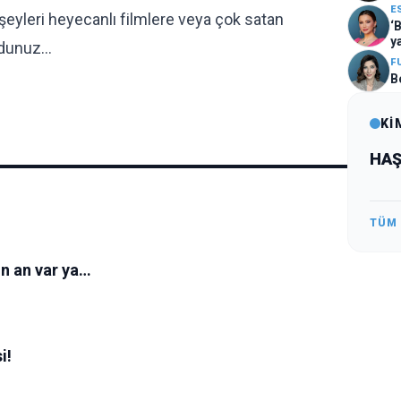
E
şeyleri heyecanlı filmlere veya çok satan
‘
y
rdunuz…
F
B
Kİ
HAŞ
TÜM
ın an var ya…
i!