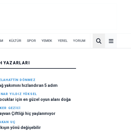
AM
KÜLTÜR
SPOR
YEMEK
YEREL
YORUM
H YAZARLARI
ELAHATTİN DÖNMEZ
ağ yakımını hızlandıran 5 adım
INAR YILDIZ YÜKSEL
ocuklar için en güzel oyun alanı doğa
LKER GEZİCİ
ayvan Çiftliği hiç yaşlanmıyor
AKAN UÇ
lkışın yönü değişebilir