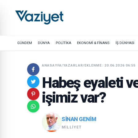
GÜNDEM
DÜNYA
POLİTİKA
EKONOMİ & FİNANS
İŞ DÜNYASI
ANASAYFA
/
YAZARLAR
/
EKLENME: 20.06.2026 06:55
Habeş eyaleti v
işimiz var?
SINAN GENIM
MILLIYET