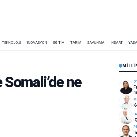
TEKNOLOJİ
İNOVASYON
EĞİTİM
TARIM
SAVUNMA
İNŞAAT
YAŞ
MILLI
e Somali’de ne
O
F
m
M
K
H
I
P
İ