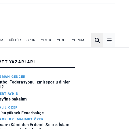
AM
KÜLTÜR
SPOR
YEMEK
YEREL
YORUM
YET YAZARLARI
SMAN GENÇER
utbol Federasyonu İzmirspor’u dinler
i?
ERT AYDIN
eyfine bakalım
ALIL ÖZER
Q’su yüksek Fenerbahçe
ROF. DR. MAHMUT ÖZER
nsan-ı Kâmilden Erdemli Şehre: İslam