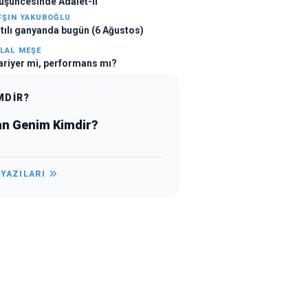
üşüncesinde Adalet-II
FŞIN YAKUBOĞLU
ltılı ganyanda bugün (6 Ağustos)
ILAL MEŞE
ariyer mi, performans mı?
MDİR?
an Genim Kimdir?
 YAZILARI