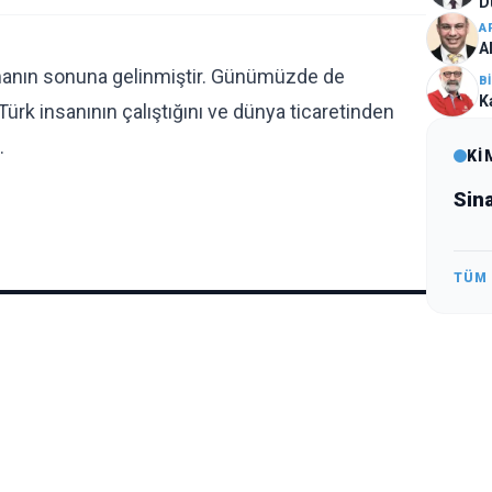
D
A
A
nmanın sonuna gelinmiştir. Günümüzde de
B
K
Türk insanının çalıştığını ve dünya ticaretinden
…
Kİ
Sin
TÜM