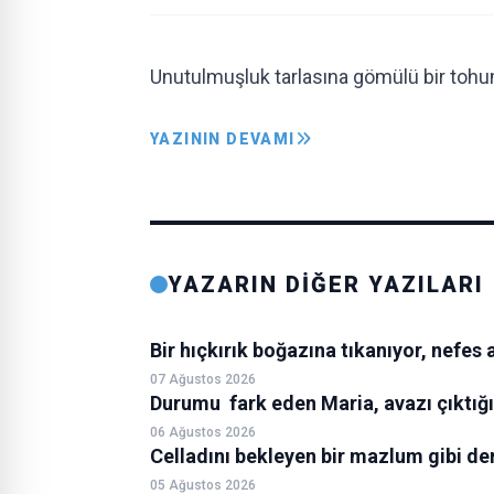
Unutulmuşluk tarlasına gömülü bir toh
YAZININ DEVAMI
YAZARIN DİĞER YAZILARI
Bir hıçkırık boğazına tıkanıyor, nefe
07 Ağustos 2026
Durumu fark eden Maria, avazı çıktığı
06 Ağustos 2026
Celladını bekleyen bir mazlum gibi d
05 Ağustos 2026