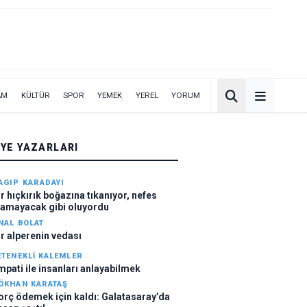
AM
KÜLTÜR
SPOR
YEMEK
YEREL
YORUM
YE YAZARLARI
AGIP KARADAYI
ir hıçkırık boğazına tıkanıyor, nefes
lamayacak gibi oluyordu
NAL BOLAT
ir alperenin vedası
ETENEKLI KALEMLER
mpati ile insanları anlayabilmek
ÖKHAN KARATAŞ
orç ödemek için kaldı: Galatasaray’da