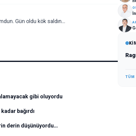
h
O
İ
umdun. Gün oldu kök saldın…
A
G
Kİ
Rag
TÜM
s alamayacak gibi oluyordu
 kadar bağırdı
erin derin düşünüyordu…