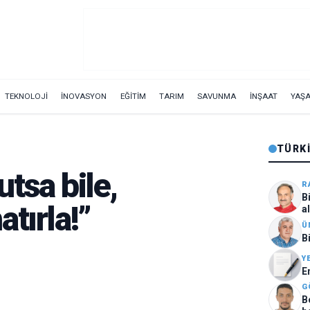
TEKNOLOJİ
İNOVASYON
EĞİTİM
TARIM
SAVUNMA
İNŞAAT
YAŞ
TÜRKI
tsa bile,
R
B
tırla!”
a
Ü
B
Y
E
G
B