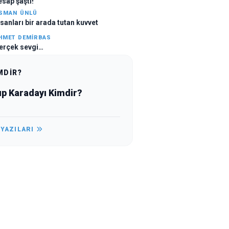
esap şaştı!
SMAN ÜNLÜ
nsanları bir arada tutan kuvvet
HMET DEMIRBAS
erçek sevgi…
MDİR?
ıp Karadayı Kimdir?
 YAZILARI