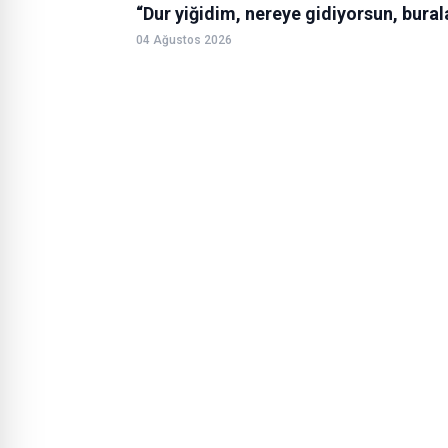
“Dur yiğidim, nereye gidiyorsun, burala
04 Ağustos 2026