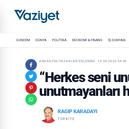
GÜNDEM
DÜNYA
POLİTİKA
EKONOMİ & FİNANS
İŞ DÜNYASI
ANASAYFA
/
YAZARLAR
/
EKLENME: 14.04.2026 04:05
“Herkes seni unu
unutmayanları ha
RAGIP KARADAYI
TÜRKIYE