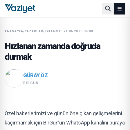
ANASAYFA
/
YAZARLAR
/
EKLENME: 21.06.2026 06:00
Hızlanan zamanda doğruda
durmak
GÜRAY ÖZ
BIRGÜN
Özel haberlerimizi ve günün öne çıkan gelişmelerini
kaçırmamak için BirGün’ün WhatsApp kanalını buraya