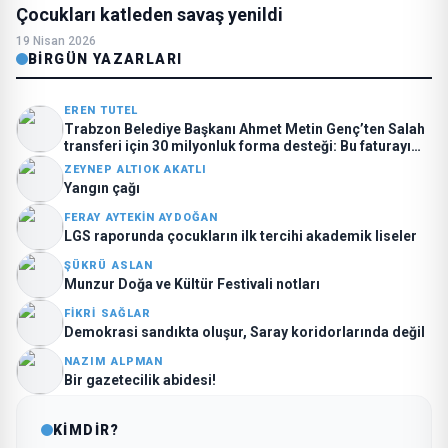
Çocukları katleden savaş yenildi
19 Nisan 2026
BIRGÜN YAZARLARI
EREN TUTEL
Trabzon Belediye Başkanı Ahmet Metin Genç’ten Salah
transferi için 30 milyonluk forma desteği: Bu faturayı
kim ödüyor?
ZEYNEP ALTIOK AKATLI
Yangın çağı
FERAY AYTEKIN AYDOĞAN
LGS raporunda çocukların ilk tercihi akademik liseler
ŞÜKRÜ ASLAN
Munzur Doğa ve Kültür Festivali notları
FIKRI SAĞLAR
Demokrasi sandıkta oluşur, Saray koridorlarında değil
NAZIM ALPMAN
Bir gazetecilik abidesi!
KİMDİR?