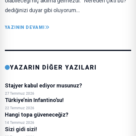
olabileceği hiç aklıma gelmezdi. “Nereden çıktı bu?”
dediğinizi duyar gibi oluyorum…
YAZININ DEVAMI
YAZARIN DİĞER YAZILARI
Stajyer kabul ediyor musunuz?
27 Temmuz 2026
Türkiye’nin Infantino’su!
22 Temmuz 2026
Hangi topa güveneceğiz?
14 Temmuz 2026
Sizi gidi sizi!