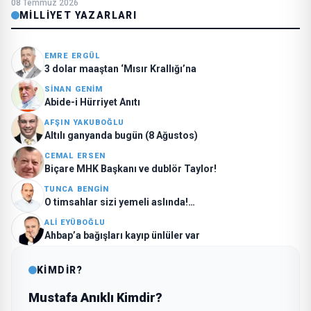
08 Temmuz 2026
MILLIYET YAZARLARI
EMRE ERGÜL
3 dolar maaştan ‘Mısır Krallığı’na
SINAN GENIM
Abide-i Hürriyet Anıtı
AFŞIN YAKUBOĞLU
Altılı ganyanda bugün (8 Ağustos)
CEMAL ERSEN
Biçare MHK Başkanı ve dublör Taylor!
TUNCA BENGIN
O timsahlar sizi yemeli aslında!…
ALI EYÜBOĞLU
Ahbap’a bağışları kayıp ünlüler var
KİMDİR?
Mustafa Anıklı Kimdir?