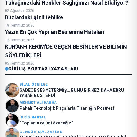
Tabağınızdaki Renkler Sağlığınızı Nasıl Etkiliyor?
02 Ağustos 2026
Buzlardaki gizli tehlike
19 Temmuz 2026
Yazın En Çok Yapılan Beslenme Hataları
12 Temmuz 2026
KUR’AN-I KERİM’DE GEÇEN BESİNLER VE BİLİMİN
SÖYLEDİKLERİ
05 Temmuz 2026
DIRILIŞ POSTASI YAZARLARI
BILAL ÖZBILGE
SADECE SES YETERMİŞ… BUNU BİR KEZ DAHA EBRU
YAŞAR GÖSTERDİ
MEHMET ALI KARGA
Pahalı Teknolojik Fırçalarla Tiranlığın Portresi
İDRIS KARTAL
“Toplanın rejimi öveceğiz”
GÜNGÖR YAVUZASLAN