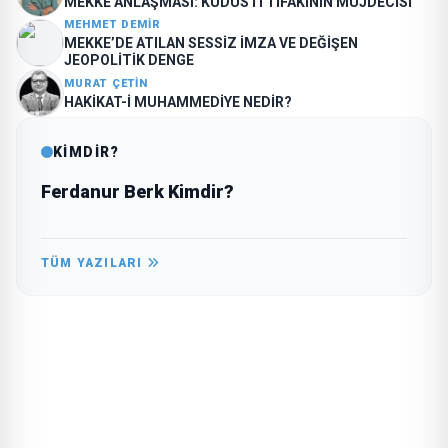
MEKKE ANLAŞMASI: KUDÜS İTTİFAKININ MÜJDECİSİ
MEHMET DEMIR
MEKKE’DE ATILAN SESSİZ İMZA VE DEĞİŞEN
JEOPOLİTİK DENGE
MURAT ÇETIN
HAKİKAT-İ MUHAMMEDİYE NEDİR?
KİMDİR?
Ferdanur Berk Kimdir?
TÜM YAZILARI