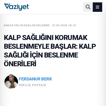
ANASAYFA
/
YAZARLAR
/
EKLENME: 15.04.2026 18:10
KALP SAĞLIĞINI KORUMAK
BESLENMEYLE BAŞLAR: KALP
SAĞLIĞI İÇİN BESLENME
ÖNERİLERİ
FERDANUR BERK
DIRILIŞ POSTASI