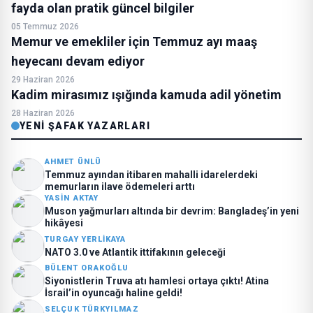
fayda olan pratik güncel bilgiler
05 Temmuz 2026
Memur ve emekliler için Temmuz ayı maaş
heyecanı devam ediyor
29 Haziran 2026
Kadim mirasımız ışığında kamuda adil yönetim
28 Haziran 2026
YENI ŞAFAK YAZARLARI
AHMET ÜNLÜ
Temmuz ayından itibaren mahalli idarelerdeki
memurların ilave ödemeleri arttı
YASIN AKTAY
Muson yağmurları altında bir devrim: Bangladeş’in yeni
hikâyesi
TURGAY YERLIKAYA
NATO 3.0 ve Atlantik ittifakının geleceği
BÜLENT ORAKOĞLU
Siyonistlerin Truva atı hamlesi ortaya çıktı! Atina
İsrail’in oyuncağı haline geldi!
SELÇUK TÜRKYILMAZ