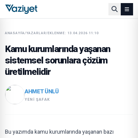
ANASAYFA
/
YAZARLAR
/
EKLENME: 13.04.2026 11:10
Kamu kurumlarında yaşanan
sistemsel sorunlara çözüm
üretilmelidir
AHMET ÜNLÜ
YENI ŞAFAK
Bu yazımda kamu kurumlarında yaşanan bazı