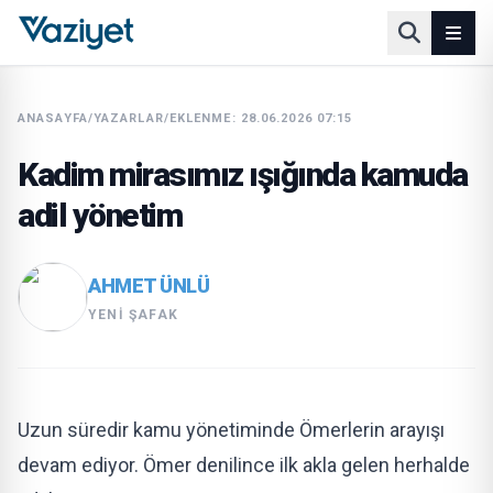
ANASAYFA
/
YAZARLAR
/
EKLENME: 28.06.2026 07:15
Kadim mirasımız ışığında kamuda
adil yönetim
AHMET ÜNLÜ
YENI ŞAFAK
Uzun süredir kamu yönetiminde Ömerlerin arayışı
devam ediyor. Ömer denilince ilk akla gelen herhalde