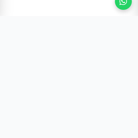
Gürültünün Ötesi | Türkiye ve Dünya Gündemi
Hızlı Erişim
Hakkımızda & Künye
Gizlilik Politikamız