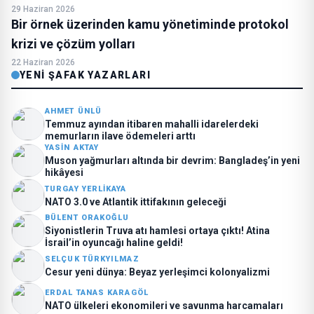
29 Haziran 2026
Bir örnek üzerinden kamu yönetiminde protokol
krizi ve çözüm yolları
22 Haziran 2026
YENI ŞAFAK YAZARLARI
AHMET ÜNLÜ
Temmuz ayından itibaren mahalli idarelerdeki
memurların ilave ödemeleri arttı
YASIN AKTAY
Muson yağmurları altında bir devrim: Bangladeş’in yeni
hikâyesi
TURGAY YERLIKAYA
NATO 3.0 ve Atlantik ittifakının geleceği
BÜLENT ORAKOĞLU
Siyonistlerin Truva atı hamlesi ortaya çıktı! Atina
İsrail’in oyuncağı haline geldi!
SELÇUK TÜRKYILMAZ
Cesur yeni dünya: Beyaz yerleşimci kolonyalizmi
ERDAL TANAS KARAGÖL
NATO ülkeleri ekonomileri ve savunma harcamaları