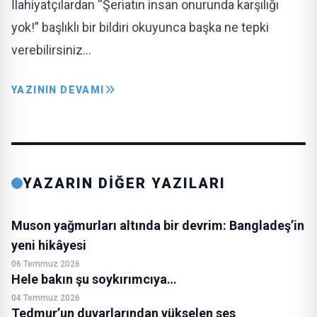
İlahiyatçılardan “Şeriatın insan onurunda karşılığı
yok!” başlıklı bir bildiri okuyunca başka ne tepki
verebilirsiniz…
YAZININ DEVAMI
YAZARIN DİĞER YAZILARI
Muson yağmurları altında bir devrim: Bangladeş’in
yeni hikâyesi
06 Temmuz 2026
Hele bakın şu soykırımcıya…
04 Temmuz 2026
Tedmur’un duvarlarından yükselen ses