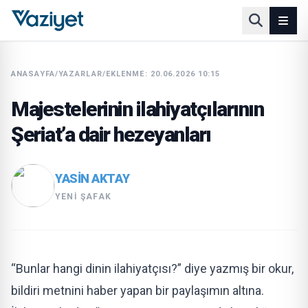
ANASAYFA
/
YAZARLAR
/
EKLENME: 20.06.2026 10:15
Majestelerinin ilahiyatçılarının
Şeriat’a dair hezeyanları
YASIN AKTAY
YENI ŞAFAK
“Bunlar hangi dinin ilahiyatçısı?” diye yazmış bir okur,
bildiri metnini haber yapan bir paylaşımın altına.