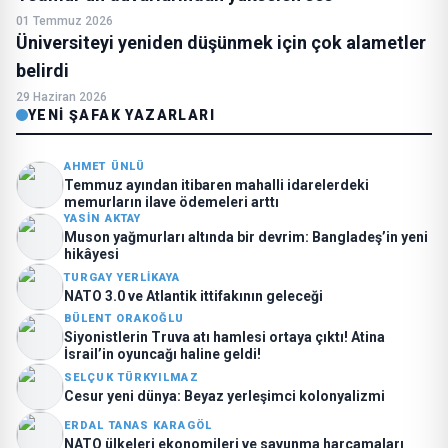
01 Temmuz 2026
Üniversiteyi yeniden düşünmek için çok alametler
belirdi
29 Haziran 2026
YENI ŞAFAK YAZARLARI
AHMET ÜNLÜ
Temmuz ayından itibaren mahalli idarelerdeki
memurların ilave ödemeleri arttı
YASIN AKTAY
Muson yağmurları altında bir devrim: Bangladeş’in yeni
hikâyesi
TURGAY YERLIKAYA
NATO 3.0 ve Atlantik ittifakının geleceği
BÜLENT ORAKOĞLU
Siyonistlerin Truva atı hamlesi ortaya çıktı! Atina
İsrail’in oyuncağı haline geldi!
SELÇUK TÜRKYILMAZ
Cesur yeni dünya: Beyaz yerleşimci kolonyalizmi
ERDAL TANAS KARAGÖL
NATO ülkeleri ekonomileri ve savunma harcamaları