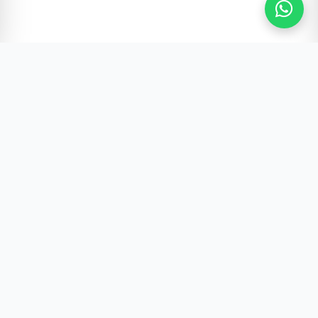
Gürültünün Ötesi | Türkiye ve Dünya Gündemi
Hızlı Erişim
Hakkımızda & Künye
Gizlilik Politikamız