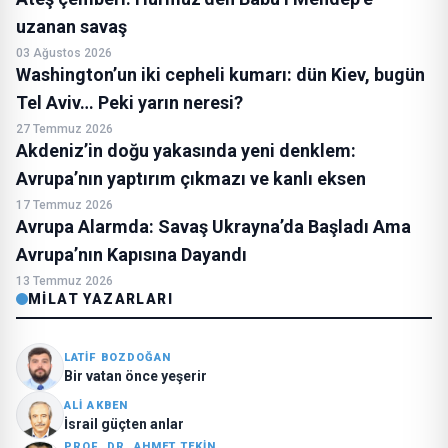
uzanan savaş
03 Ağustos 2026
Washington’un iki cepheli kumarı: dün Kiev, bugün
Tel Aviv… Peki yarın neresi?
27 Temmuz 2026
Akdeniz’in doğu yakasında yeni denklem:
Avrupa’nın yaptırım çıkmazı ve kanlı eksen
17 Temmuz 2026
Avrupa Alarmda: Savaş Ukrayna’da Başladı Ama
Avrupa’nın Kapısına Dayandı
13 Temmuz 2026
MILAT YAZARLARI
LATIF BOZDOĞAN
Bir vatan önce yeşerir
ALI AKBEN
İsrail güçten anlar
PROF. DR. AHMET TEKIN