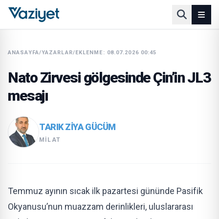
ANASAYFA
/
YAZARLAR
/
EKLENME: 08.07.2026 00:45
Nato Zirvesi gölgesinde Çin’in JL3
mesajı
TARIK ZIYA GÜCÜM
MILAT
Temmuz ayının sıcak ilk pazartesi gününde Pasifik
Okyanusu’nun muazzam derinlikleri, uluslararası