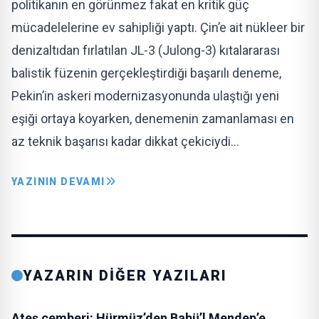
politikanın en görünmez fakat en kritik güç
mücadelelerine ev sahipliği yaptı. Çin’e ait nükleer bir
denizaltıdan fırlatılan JL-3 (Julong-3) kıtalararası
balistik füzenin gerçekleştirdiği başarılı deneme,
Pekin’in askeri modernizasyonunda ulaştığı yeni
eşiği ortaya koyarken, denemenin zamanlaması en
az teknik başarısı kadar dikkat çekiciydi…
YAZININ DEVAMI
YAZARIN DİĞER YAZILARI
Ateş çemberi: Hürmüz’den Babü’l Mendep’e