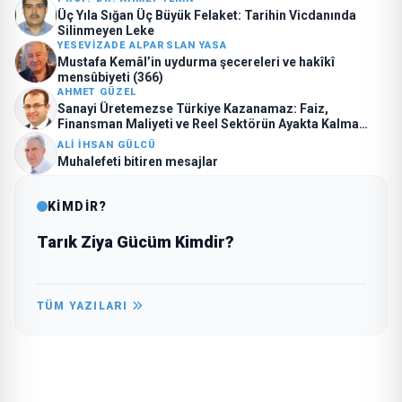
Üç Yıla Sığan Üç Büyük Felaket: Tarihin Vicdanında
Silinmeyen Leke
YESEVIZADE ALPARSLAN YASA
Mustafa Kemâl’in uydurma şecereleri ve hakîkî
mensûbiyeti (366)
AHMET GÜZEL
Sanayi Üretemezse Türkiye Kazanamaz: Faiz,
Finansman Maliyeti ve Reel Sektörün Ayakta Kalma
Mücadelesi
ALI İHSAN GÜLCÜ
Muhalefeti bitiren mesajlar
KİMDİR?
Tarık Ziya Gücüm Kimdir?
TÜM YAZILARI